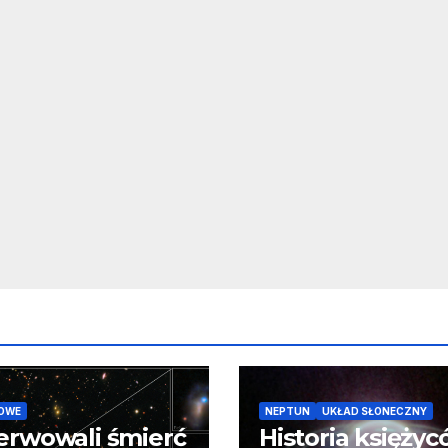
OWE
NEPTUN
UKŁAD SŁONECZNY
erwowali śmierć
Historia księży