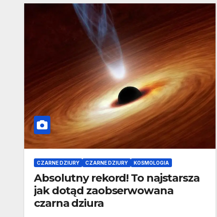
CZARNE DZIURY
CZARNE DZIURY
KOSMOLOGIA
Absolutny rekord! To najstarsza
jak dotąd zaobserwowana
czarna dziura