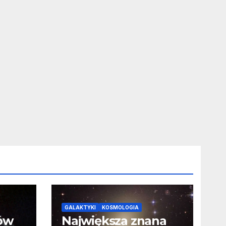
GALAKTYKI
KOSMOLOGIA
ców
Największa znana