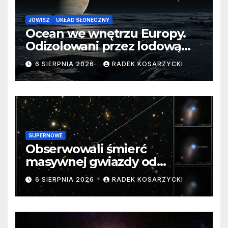
JOWISZ
UKŁAD SŁONECZNY
Ocean we wnętrzu Europy.
Odizolowani przez lodową
barierę
6 SIERPNIA 2026
RADEK KOSARZYCKI
SUPERNOWE
Obserwowali śmierć
masywnej gwiazdy od
samego początku. Niezwykle
6 SIERPNIA 2026
RADEK KOSARZYCKI
cenne dane