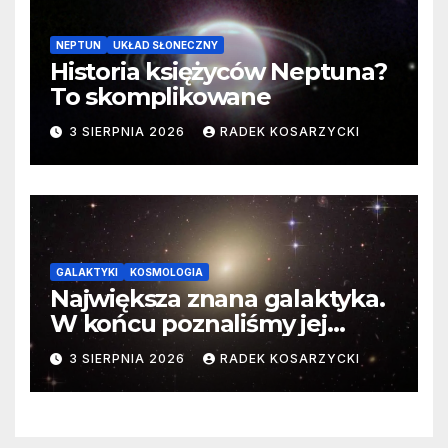
NEPTUN
UKŁAD SŁONECZNY
Historia księżyców Neptuna?
To skomplikowane
3 SIERPNIA 2026
RADEK KOSARZYCKI
GALAKTYKI
KOSMOLOGIA
Największa znana galaktyka.
W końcu poznaliśmy jej
faktyczne wymiary
3 SIERPNIA 2026
RADEK KOSARZYCKI