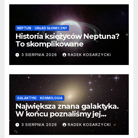
NEPTUN
UKŁAD SŁONECZNY
Historia księżyców Neptuna?
To skomplikowane
3 SIERPNIA 2026
RADEK KOSARZYCKI
GALAKTYKI
KOSMOLOGIA
Największa znana galaktyka.
W końcu poznaliśmy jej
faktyczne wymiary
3 SIERPNIA 2026
RADEK KOSARZYCKI