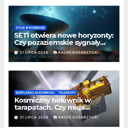
ŻYCIE W KOSMOSIE
SETI otwiera nowe horyzonty:
Czy pozaziemskie sygnały
czekają w nieoczekiwanych
31 LIPCA 2026
RADEK KOSARZYCKI
miejscach?
EKSPLORACJA KOSMOSU
TELESKOPY
Kosmiczny holownik w
tarapatach. Czy misja
ratowania Teleskopu Swift
31 LIPCA 2026
RADEK KOSARZYCKI
jest zagrożona?