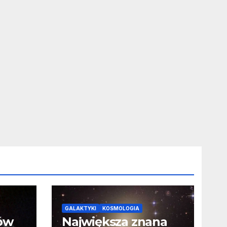
GALAKTYKI
KOSMOLOGIA
ców
Największa znana