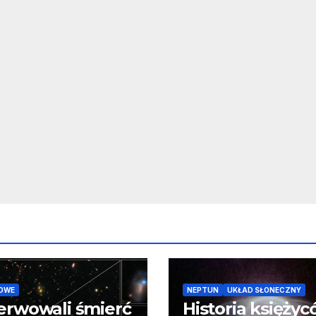
OWE
NEPTUN
UKŁAD SŁONECZNY
erwowali śmierć
Historia księży