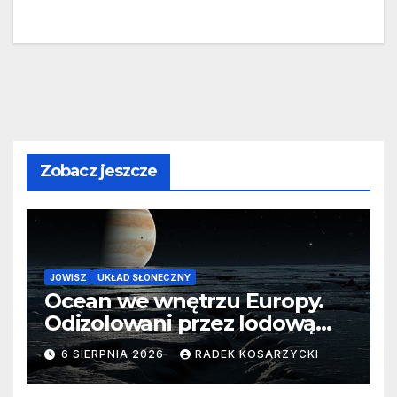
Zobacz jeszcze
JOWISZ
UKŁAD SŁONECZNY
Ocean we wnętrzu Europy.
Odizolowani przez lodową
barierę
6 SIERPNIA 2026
RADEK KOSARZYCKI