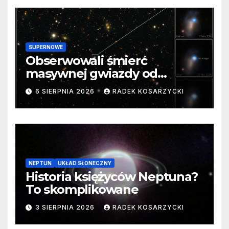
SUPERNOWE
Obserwowali śmierć
masywnej gwiazdy od
samego początku. Niezwykle
6 SIERPNIA 2026
RADEK KOSARZYCKI
cenne dane
NEPTUN
UKŁAD SŁONECZNY
Historia księżyców Neptuna?
To skomplikowane
3 SIERPNIA 2026
RADEK KOSARZYCKI