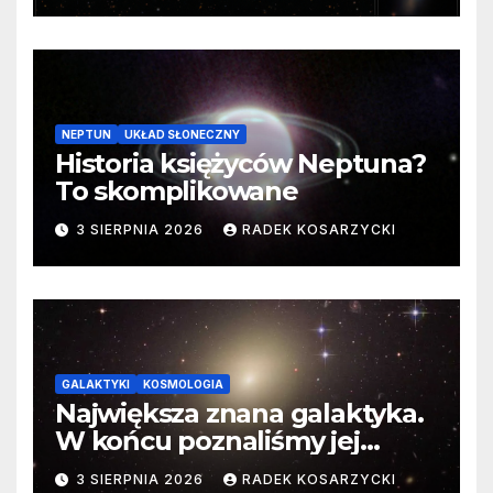
NEPTUN
UKŁAD SŁONECZNY
Historia księżyców Neptuna?
To skomplikowane
3 SIERPNIA 2026
RADEK KOSARZYCKI
GALAKTYKI
KOSMOLOGIA
Największa znana galaktyka.
W końcu poznaliśmy jej
faktyczne wymiary
3 SIERPNIA 2026
RADEK KOSARZYCKI