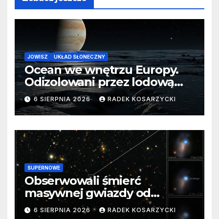
JOWISZ
UKŁAD SŁONECZNY
Ocean we wnętrzu Europy.
Odizolowani przez lodową
barierę
6 SIERPNIA 2026
RADEK KOSARZYCKI
SUPERNOWE
Obserwowali śmierć
masywnej gwiazdy od
samego początku. Niezwykle
6 SIERPNIA 2026
RADEK KOSARZYCKI
cenne dane