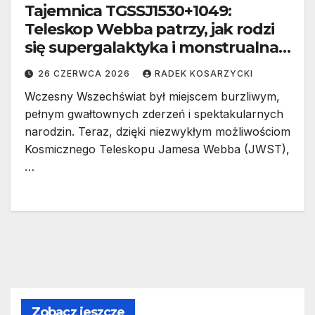
Tajemnica TGSSJ1530+1049:
Teleskop Webba patrzy, jak rodzi
się supergalaktyka i monstrualna
czarna dziura
26 CZERWCA 2026
RADEK KOSARZYCKI
Wczesny Wszechświat był miejscem burzliwym,
pełnym gwałtownych zderzeń i spektakularnych
narodzin. Teraz, dzięki niezwykłym możliwościom
Kosmicznego Teleskopu Jamesa Webba (JWST),
…
Zobacz jeszcze