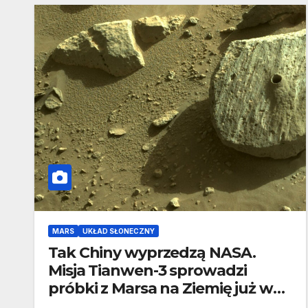
MARS
UKŁAD SŁONECZNY
Tak Chiny wyprzedzą NASA.
Misja Tianwen-3 sprowadzi
próbki z Marsa na Ziemię już w
2031 roku