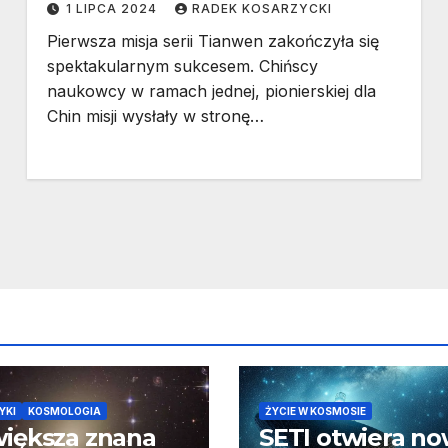
1 LIPCA 2024
RADEK KOSARZYCKI
Pierwsza misja serii Tianwen zakończyła się
spektakularnym sukcesem. Chińscy
naukowcy w ramach jednej, pionierskiej dla
Chin misji wysłały w stronę…
YKI
KOSMOLOGIA
ŻYCIE W KOSMOSIE
iększa znana
SETI otwiera n