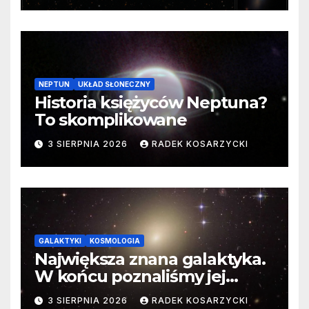
NEPTUN
UKŁAD SŁONECZNY
Historia księżyców Neptuna?
To skomplikowane
3 SIERPNIA 2026
RADEK KOSARZYCKI
GALAKTYKI
KOSMOLOGIA
Największa znana galaktyka.
W końcu poznaliśmy jej
faktyczne wymiary
3 SIERPNIA 2026
RADEK KOSARZYCKI