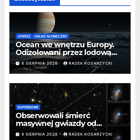
JOWISZ
UKŁAD SŁONECZNY
Ocean we wnętrzu Europy.
Odizolowani przez lodową
barierę
6 SIERPNIA 2026
RADEK KOSARZYCKI
SUPERNOWE
Obserwowali śmierć
masywnej gwiazdy od
samego początku. Niezwykle
6 SIERPNIA 2026
RADEK KOSARZYCKI
cenne dane