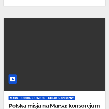
MARS
PODBÓJ KOSMOSU
UKŁAD SŁONECZNY
Polska misja na Marsa: konsorcjum