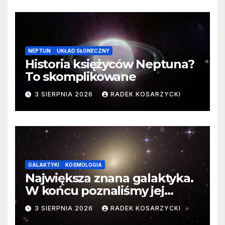
NEPTUN
UKŁAD SŁONECZNY
Historia księżyców Neptuna?
To skomplikowane
3 SIERPNIA 2026
RADEK KOSARZYCKI
GALAKTYKI
KOSMOLOGIA
Największa znana galaktyka.
W końcu poznaliśmy jej
faktyczne wymiary
3 SIERPNIA 2026
RADEK KOSARZYCKI