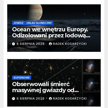
JOWISZ
UKŁAD SŁONECZNY
Ocean we wnętrzu Europy.
Odizolowani przez lodową
barierę
6 SIERPNIA 2026
RADEK KOSARZYCKI
SUPERNOWE
Obserwowali śmierć
masywnej gwiazdy od
samego początku. Niezwykle
6 SIERPNIA 2026
RADEK KOSARZYCKI
cenne dane