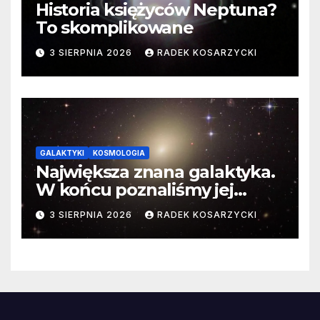
Historia księżyców Neptuna?
To skomplikowane
3 SIERPNIA 2026
RADEK KOSARZYCKI
GALAKTYKI
KOSMOLOGIA
Największa znana galaktyka.
W końcu poznaliśmy jej
faktyczne wymiary
3 SIERPNIA 2026
RADEK KOSARZYCKI