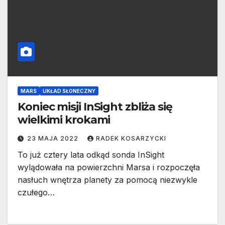
MARS
UKŁAD SŁONECZNY
Koniec misji InSight zbliża się
wielkimi krokami
23 MAJA 2022
RADEK KOSARZYCKI
To już cztery lata odkąd sonda InSight
wylądowała na powierzchni Marsa i rozpoczęła
nasłuch wnętrza planety za pomocą niezwykle
czułego…