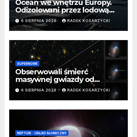
Ocean we wnętrzu Europy.
Odizolowani przez lodową
barierę
6 SIERPNIA 2026
RADEK KOSARZYCKI
SUPERNOWE
Obserwowali śmierć
masywnej gwiazdy od
samego początku. Niezwykle
6 SIERPNIA 2026
RADEK KOSARZYCKI
cenne dane
NEPTUN
UKŁAD SŁONECZNY