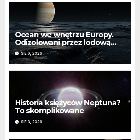
Ocean we wnętrzu Europy.
Odizolowani przez lodową
barierę
SIE 6, 2026
Historia księżyców Neptuna?
To skomplikowane
SIE 3, 2026