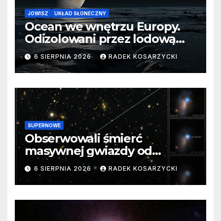
JOWISZ
UKŁAD SŁONECZNY
Ocean we wnętrzu Europy.
Odizolowani przez lodową
barierę
6 SIERPNIA 2026
RADEK KOSARZYCKI
SUPERNOWE
Obserwowali śmierć
masywnej gwiazdy od
samego początku. Niezwykle
6 SIERPNIA 2026
RADEK KOSARZYCKI
cenne dane