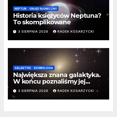
NEPTUN
UKŁAD SŁONECZNY
Historia księżyców Neptuna?
To skomplikowane
3 SIERPNIA 2026
RADEK KOSARZYCKI
GALAKTYKI
KOSMOLOGIA
Największa znana galaktyka.
W końcu poznaliśmy jej
faktyczne wymiary
3 SIERPNIA 2026
RADEK KOSARZYCKI