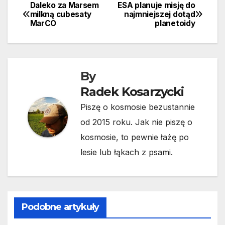
Daleko za Marsem
ESA planuje misję do
Nawigacja
milkną cubesaty
najmniejszej dotąd
MarCO
planetoidy
wpisu
By
Radek Kosarzycki
Piszę o kosmosie bezustannie
od 2015 roku. Jak nie piszę o
kosmosie, to pewnie łażę po
lesie lub łąkach z psami.
Podobne artykuły