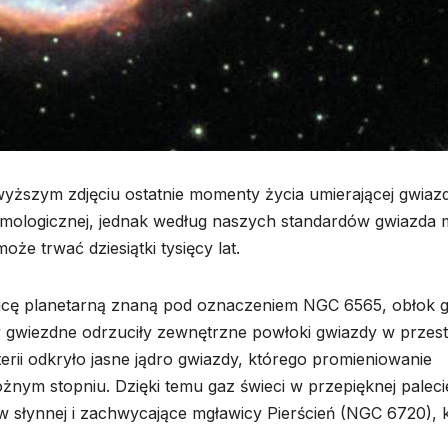
ższym zdjęciu ostatnie momenty życia umierającej gwiazd
kosmologicznej, jednak według naszych standardów gwiazda
że trwać dziesiątki tysięcy lat.
icę planetarną znaną pod oznaczeniem NGC 6565, obłok 
y gwiezdne odrzuciły zewnętrzne powłoki gwiazdy w przes
erii odkryło jasne jądro gwiazdy, którego promieniowanie
óżnym stopniu. Dzięki temu gaz świeci w przepięknej paleci
słynnej i zachwycające mgławicy Pierścień (NGC 6720), 