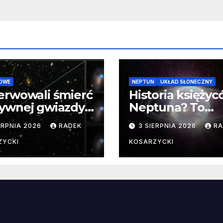
OWE
NEPTUN
UKŁAD SŁONECZNY
erwowali śmierć
Historia księży
ywnej gwiazdy
Neptuna? To
samego
skomplikowane
ERPNIA 2026
RADEK
3 SIERPNIA 2026
RA
ątku.
zwykle cenne
ZYCKI
KOSARZYCKI
e