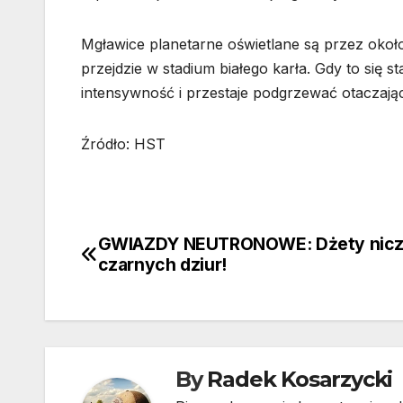
Mgławice planetarne oświetlane są przez około 
przejdzie w stadium białego karła. Gdy to się 
intensywność i przestaje podgrzewać otaczający
Źródło: HST
GWIAZDY NEUTRONOWE: Dżety nicz
Nawigacja
czarnych dziur!
wpisu
By
Radek Kosarzycki