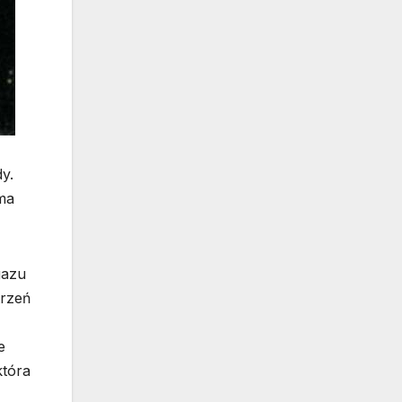
y.
 ma
gazu
trzeń
e
która