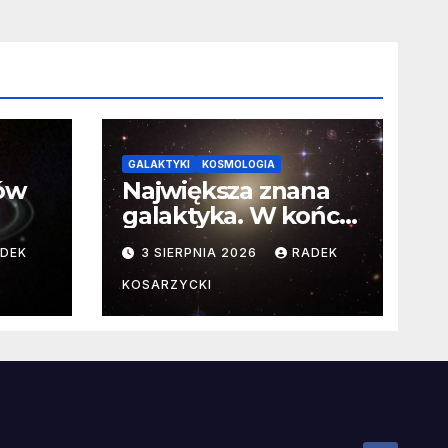
GALAKTYKI
KOSMOLOGIA
ców
Największa znana
galaktyka. W końcu
poznaliśmy jej
DEK
3 SIERPNIA 2026
RADEK
faktyczne wymiary
KOSARZYCKI