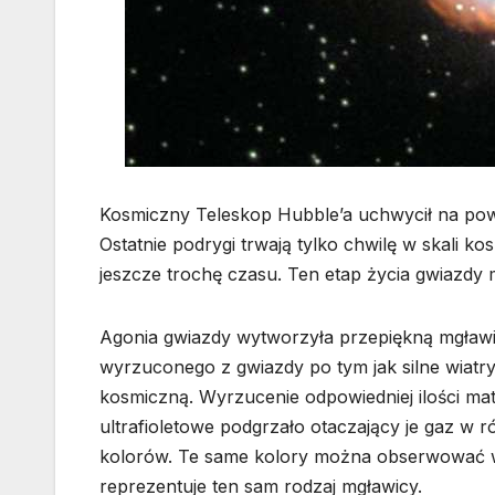
Kosmiczny Teleskop Hubble’a uchwycił na powy
Ostatnie podrygi trwają tylko chwilę w skali 
jeszcze trochę czasu. Ten etap życia gwiazdy mo
Agonia gwiazdy wytworzyła przepiękną mgław
wyrzuconego z gwiazdy po tym jak silne wiatr
kosmiczną. Wyrzucenie odpowiedniej ilości mat
ultrafioletowe podgrzało otaczający je gaz w r
kolorów. Te same kolory można obserwować w 
reprezentuje ten sam rodzaj mgławicy.