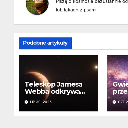
Piszę o kosmosie bezustannie od 
lub łąkach z psami.
Podobne artykuły
Teleskop Jamesa
Gwie
Webba odkrywa
prze
„drugie życie”
Niez
LIP 30, 2026
CZE 2
planety krążącej
daw
wokół martwej
na k
gwiazdy
Sło