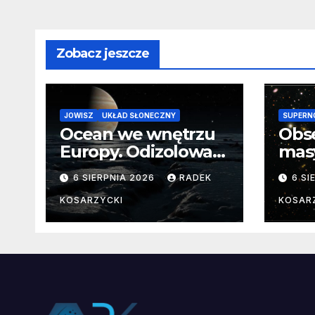
Zobacz jeszcze
JOWISZ
UKŁAD SŁONECZNY
SUPERN
Ocean we wnętrzu
Obs
Europy. Odizolowani
mas
przez lodową
od 
6 SIERPNIA 2026
RADEK
6 SI
barierę
pocz
Nie
KOSARZYCKI
KOSAR
dan