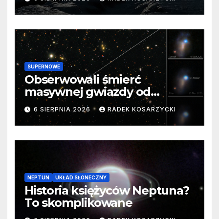
SUPERNOWE
Obserwowali śmierć
masywnej gwiazdy od
samego początku. Niezwykle
6 SIERPNIA 2026
RADEK KOSARZYCKI
cenne dane
NEPTUN
UKŁAD SŁONECZNY
Historia księżyców Neptuna?
To skomplikowane