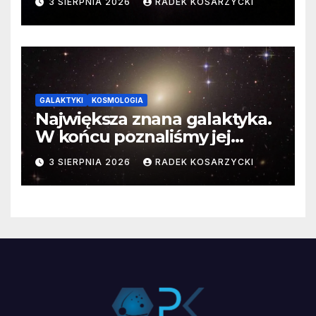
3 SIERPNIA 2026
RADEK KOSARZYCKI
GALAKTYKI
KOSMOLOGIA
Największa znana galaktyka.
W końcu poznaliśmy jej
faktyczne wymiary
3 SIERPNIA 2026
RADEK KOSARZYCKI