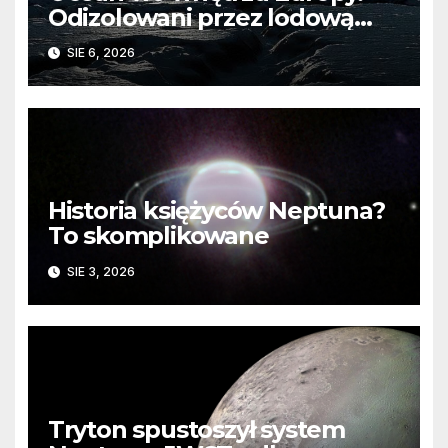
Odizolowani przez lodową
barierę
SIE 6, 2026
Historia księżyców Neptuna?
To skomplikowane
SIE 3, 2026
Tryton spustoszył system