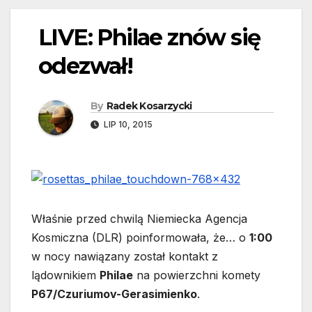
LIVE: Philae znów się
odezwał!
By
Radek Kosarzycki
LIP 10, 2015
Właśnie przed chwilą Niemiecka Agencja
Kosmiczna (DLR) poinformowała, że…
o
1:00
w nocy nawiązany został kontakt z
lądownikiem
Philae
na powierzchni komety
P67/Czuriumov-Gerasimienko
.