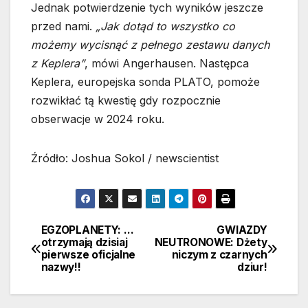
Jednak potwierdzenie tych wyników jeszcze
przed nami.
„Jak dotąd to wszystko co
możemy wycisnąć z pełnego zestawu danych
z Keplera”
, mówi Angerhausen. Następca
Keplera, europejska sonda PLATO, pomoże
rozwikłać tą kwestię gdy rozpocznie
obserwacje w 2024 roku.
Źródło: Joshua Sokol / newscientist
EGZOPLANETY: …
GWIAZDY
Nawigacja
otrzymają dzisiaj
NEUTRONOWE: Dżety
pierwsze oficjalne
niczym z czarnych
wpisu
nazwy!!
dziur!