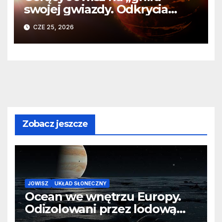
swojej gwiazdy. Odkrycia
Teleskopu Webba o HD
CZE 25, 2026
80606 b
Zobacz jeszcze
JOWISZ
UKŁAD SŁONECZNY
Ocean we wnętrzu Europy.
Odizolowani przez lodową
barierę