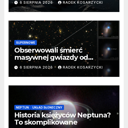
6 SIERPNIA 2026
RADEK KOSARZYCKI
SUPERNOWE
Obserwowali śmierć
masywnej gwiazdy od
samego początku. Niezwykle
6 SIERPNIA 2026
RADEK KOSARZYCKI
cenne dane
NEPTUN
UKŁAD SŁONECZNY
Historia księżyców Neptuna?
To skomplikowane