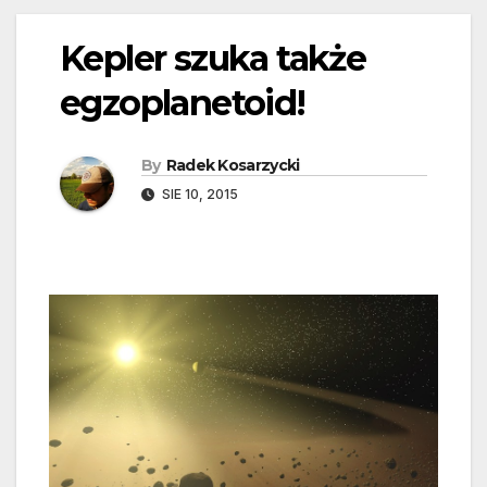
Kepler szuka także
egzoplanetoid!
By
Radek Kosarzycki
SIE 10, 2015