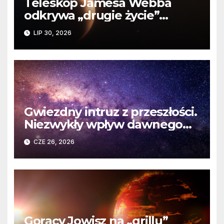
Teleskop Jamesa Webba
odkrywa „drugie życie”
planety krążącej wokół
LIP 30, 2026
martwej gwiazdy
Gwiezdny intruz z przeszłości.
Niezwykły wpływ dawnego
spotkania na komety Układu
CZE 26, 2026
Słonecznego
Gorący Jowisz na „grillu”