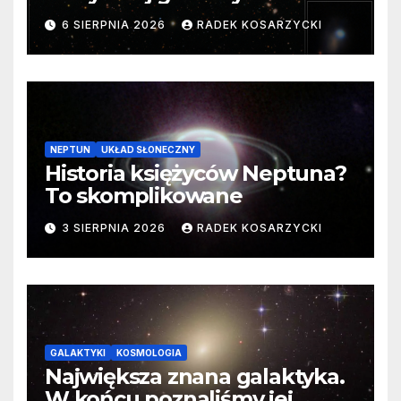
samego początku. Niezwykle
6 SIERPNIA 2026
RADEK KOSARZYCKI
cenne dane
NEPTUN
UKŁAD SŁONECZNY
Historia księżyców Neptuna?
To skomplikowane
3 SIERPNIA 2026
RADEK KOSARZYCKI
GALAKTYKI
KOSMOLOGIA
Największa znana galaktyka.
W końcu poznaliśmy jej