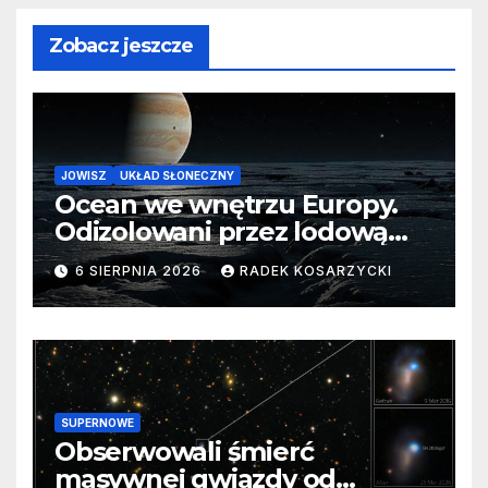
Zobacz jeszcze
JOWISZ
UKŁAD SŁONECZNY
Ocean we wnętrzu Europy.
Odizolowani przez lodową
barierę
6 SIERPNIA 2026
RADEK KOSARZYCKI
SUPERNOWE
Obserwowali śmierć
masywnej gwiazdy od