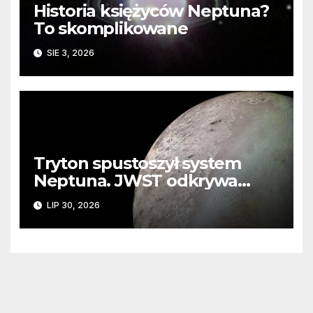
Historia księżyców Neptuna?
To skomplikowane
SIE 3, 2026
Tryton spustoszył system
Neptuna. JWST odkrywa
ślady kosmicznej katastrofy i
LIP 30, 2026
zaginionego lodu