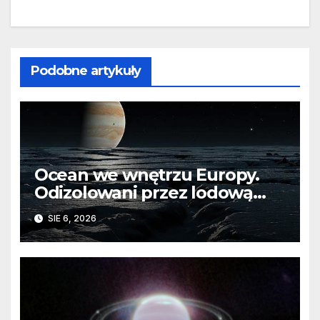
Podobne artykuły
Ocean we wnętrzu Europy.
Odizolowani przez lodową
barierę
SIE 6, 2026