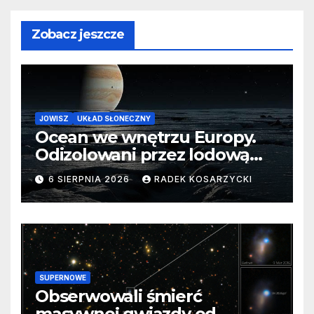
Zobacz jeszcze
JOWISZ
UKŁAD SŁONECZNY
Ocean we wnętrzu Europy.
Odizolowani przez lodową
barierę
6 SIERPNIA 2026
RADEK KOSARZYCKI
SUPERNOWE
Obserwowali śmierć
masywnej gwiazdy od