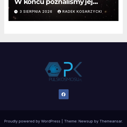
W końcu poznaliśmy jej
faktyczne wymiary
3 SIERPNIA 2026
RADEK KOSARZYCKI
Proudly powered by WordPress
|
Theme:
Newsup
by
Themeansar
.