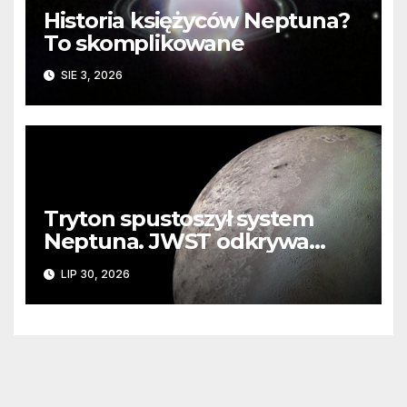
Historia księżyców Neptuna?
To skomplikowane
SIE 3, 2026
Tryton spustoszył system
Neptuna. JWST odkrywa
ślady kosmicznej katastrofy i
LIP 30, 2026
zaginionego lodu