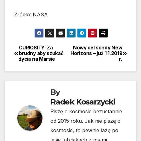
Źródło: NASA
CURIOSITY: Za
Nowy cel sondy New
Nawigacja
brudny aby szukać
Horizons – już 1.1.2019
życia na Marsie
r.
wpisu
By
Radek Kosarzycki
Piszę o kosmosie bezustannie
od 2015 roku. Jak nie piszę o
kosmosie, to pewnie łażę po
lesie lub łąkach z psami.