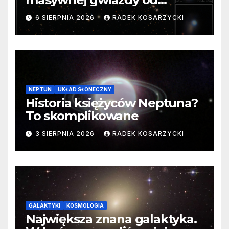
samego początku. Niezwykle
6 SIERPNIA 2026
RADEK KOSARZYCKI
cenne dane
NEPTUN
UKŁAD SŁONECZNY
Historia księżyców Neptuna?
To skomplikowane
3 SIERPNIA 2026
RADEK KOSARZYCKI
GALAKTYKI
KOSMOLOGIA
Największa znana galaktyka.