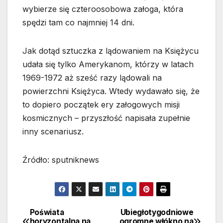
wybierze się czteroosobowa załoga, która
spędzi tam co najmniej 14 dni.
Jak dotąd sztuczka z lądowaniem na Księżycu
udała się tylko Amerykanom, którzy w latach
1969-1972 aż sześć razy lądowali na
powierzchni Księżyca. Wtedy wydawało się, że
to dopiero początek ery załogowych misji
kosmicznych – przyszłość napisała zupełnie
inny scenariusz.
Źródło: sputniknews
Poświata
Ubiegłotygodniowe
Nawigacja
horyzontalna na
ogromne włókno na