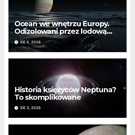
Ocean we wnętrzu Europy.
Odizolowani przez lodową
barierę
SIE 6, 2026
Historia księżyców Neptuna?
To skomplikowane
SIE 3, 2026