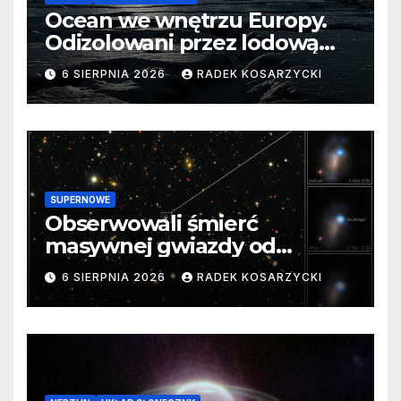
Ocean we wnętrzu Europy.
Odizolowani przez lodową
barierę
6 SIERPNIA 2026
RADEK KOSARZYCKI
SUPERNOWE
Obserwowali śmierć
masywnej gwiazdy od
samego początku. Niezwykle
6 SIERPNIA 2026
RADEK KOSARZYCKI
cenne dane