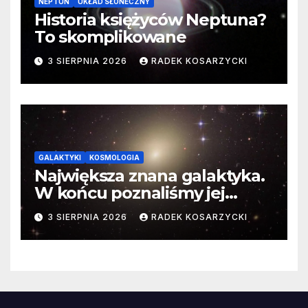
NEPTUN
UKŁAD SŁONECZNY
Historia księżyców Neptuna?
To skomplikowane
3 SIERPNIA 2026
RADEK KOSARZYCKI
GALAKTYKI
KOSMOLOGIA
Największa znana galaktyka.
W końcu poznaliśmy jej
faktyczne wymiary
3 SIERPNIA 2026
RADEK KOSARZYCKI