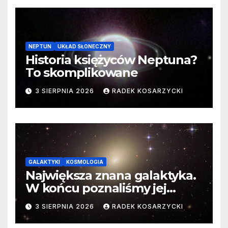
NEPTUN
UKŁAD SŁONECZNY
Historia księżyców Neptuna?
To skomplikowane
3 SIERPNIA 2026
RADEK KOSARZYCKI
GALAKTYKI
KOSMOLOGIA
Największa znana galaktyka.
W końcu poznaliśmy jej
faktyczne wymiary
3 SIERPNIA 2026
RADEK KOSARZYCKI