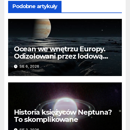
Podobne artykuły
Ocean we wnętrzu Europy.
Odizolowani przez lodową
barierę
SIE 6, 2026
Historia księżyców Neptuna?
To skomplikowane
SIE 3, 2026