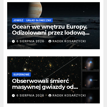
JOWISZ
UKŁAD SŁONECZNY
Ocean we wnętrzu Europy.
Odizolowani przez lodową
barierę
6 SIERPNIA 2026
RADEK KOSARZYCKI
SUPERNOWE
Obserwowali śmierć
masywnej gwiazdy od
samego początku. Niezwykle
6 SIERPNIA 2026
RADEK KOSARZYCKI
cenne dane