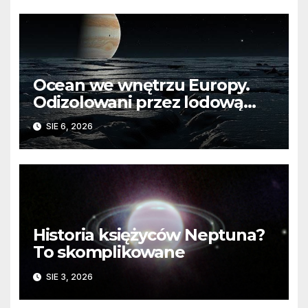
Ocean we wnętrzu Europy.
Odizolowani przez lodową
barierę
SIE 6, 2026
Historia księżyców Neptuna?
To skomplikowane
SIE 3, 2026