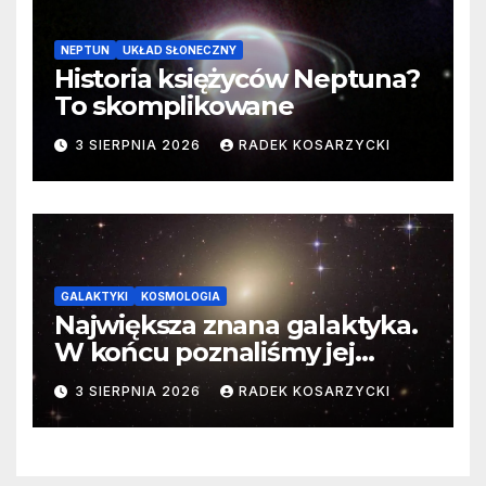
NEPTUN
UKŁAD SŁONECZNY
Historia księżyców Neptuna?
To skomplikowane
3 SIERPNIA 2026
RADEK KOSARZYCKI
GALAKTYKI
KOSMOLOGIA
Największa znana galaktyka.
W końcu poznaliśmy jej
faktyczne wymiary
3 SIERPNIA 2026
RADEK KOSARZYCKI