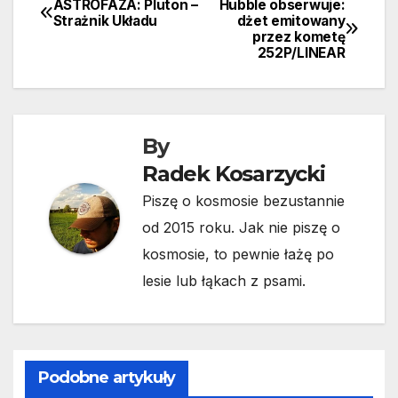
ASTROFAZA: Pluton –
Hubble obserwuje:
Nawigacja
Strażnik Układu
dżet emitowany
przez kometę
wpisu
252P/LINEAR
By
Radek Kosarzycki
Piszę o kosmosie bezustannie
od 2015 roku. Jak nie piszę o
kosmosie, to pewnie łażę po
lesie lub łąkach z psami.
Podobne artykuły