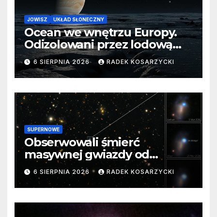
JOWISZ
UKŁAD SŁONECZNY
Ocean we wnętrzu Europy.
Odizolowani przez lodową
barierę
6 SIERPNIA 2026
RADEK KOSARZYCKI
SUPERNOWE
Obserwowali śmierć
masywnej gwiazdy od
samego początku. Niezwykle
6 SIERPNIA 2026
RADEK KOSARZYCKI
cenne dane