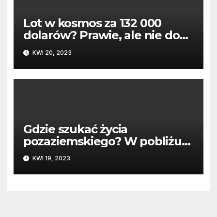
Lot w kosmos za 132 000
dolarów? Prawie, ale nie do
końca
KWI 20, 2023
Gdzie szukać życia
pozaziemskiego? W pobliżu
tych gwiazd
KWI 19, 2023