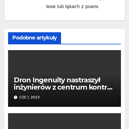
lesie lub łąkach z psami.
Podobne artykuły
Dron Ingenuity nastraszył
inżynierów z centrum kontroli
misji. Sześć dni milczenia
CZE 1, 2023