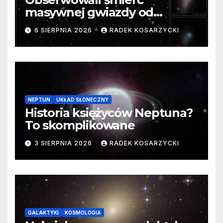
masywnej gwiazdy od
samego początku. Niezwykle
6 SIERPNIA 2026
RADEK KOSARZYCKI
cenne dane
NEPTUN
UKŁAD SŁONECZNY
Historia księżyców Neptuna?
To skomplikowane
3 SIERPNIA 2026
RADEK KOSARZYCKI
GALAKTYKI
KOSMOLOGIA