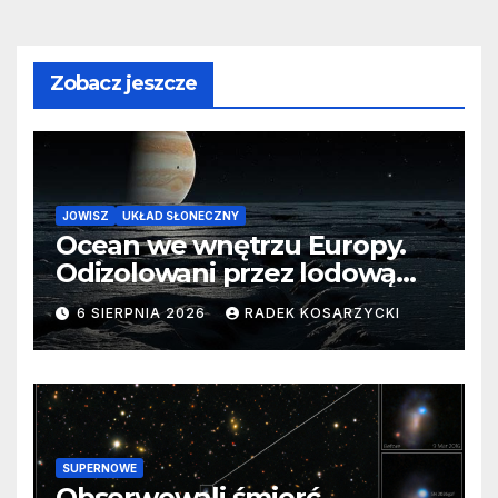
Zobacz jeszcze
JOWISZ
UKŁAD SŁONECZNY
Ocean we wnętrzu Europy.
Odizolowani przez lodową
barierę
6 SIERPNIA 2026
RADEK KOSARZYCKI
SUPERNOWE
Obserwowali śmierć