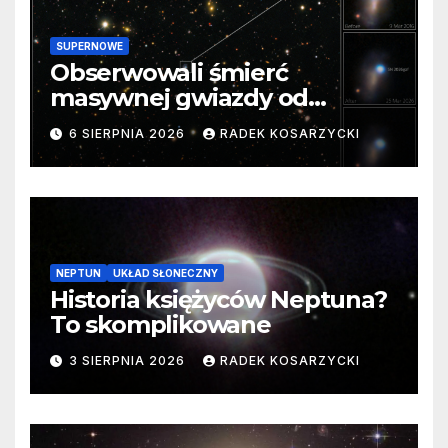
SUPERNOWE
Obserwowali śmierć
masywnej gwiazdy od
samego początku. Niezwykle
6 SIERPNIA 2026
RADEK KOSARZYCKI
cenne dane
NEPTUN
UKŁAD SŁONECZNY
Historia księżyców Neptuna?
To skomplikowane
3 SIERPNIA 2026
RADEK KOSARZYCKI