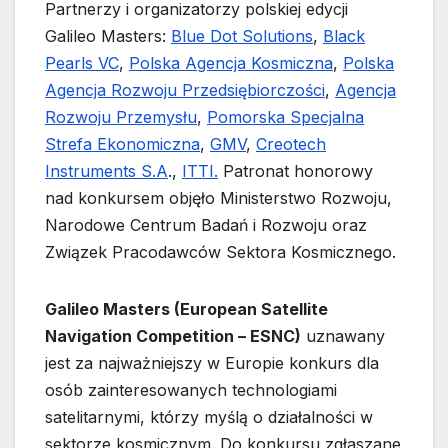
Partnerzy i organizatorzy polskiej edycji
Galileo Masters:
Blue Dot Solutions
,
Black
Pearls VC
,
Polska Agencja Kosmiczna
,
Polska
Agencja Rozwoju Przedsiębiorczości
,
Agencja
Rozwoju Przemysłu
,
Pomorska Specjalna
Strefa Ekonomiczna
,
GMV
,
Creotech
Instruments S.A
.,
ITTI.
Patronat honorowy
nad konkursem objęło Ministerstwo Rozwoju,
Narodowe Centrum Badań i Rozwoju oraz
Związek Pracodawców Sektora Kosmicznego.
Galileo Masters (European Satellite
Navigation Competition – ESNC)
uznawany
jest za najważniejszy w Europie konkurs dla
osób zainteresowanych technologiami
satelitarnymi, którzy myślą o działalności w
sektorze kosmicznym. Do konkursu zgłaszane