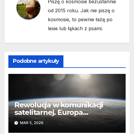
Piszę o kosmosie bezustannie
od 2015 roku. Jak nie piszę o
kosmosie, to pewnie łażę po
lesie lub łąkach z psami.
Podobne artykuły
Rewolucja w komunikacji
satelitarnej. Europa
wyprzedza Chiny
MAR 5, 2026