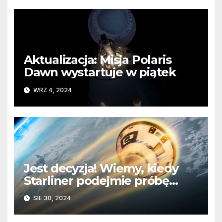
Aktualizacja: Misja Polaris
Dawn wystartuje w piątek
WRZ 4, 2024
Jest decyzja! Wiemy, kiedy
Starliner podejmie próbę
powrotu na Ziemię
SIE 30, 2024