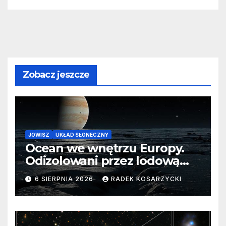
Zobacz jeszcze
JOWISZ
UKŁAD SŁONECZNY
Ocean we wnętrzu Europy.
Odizolowani przez lodową
barierę
6 SIERPNIA 2026
RADEK KOSARZYCKI