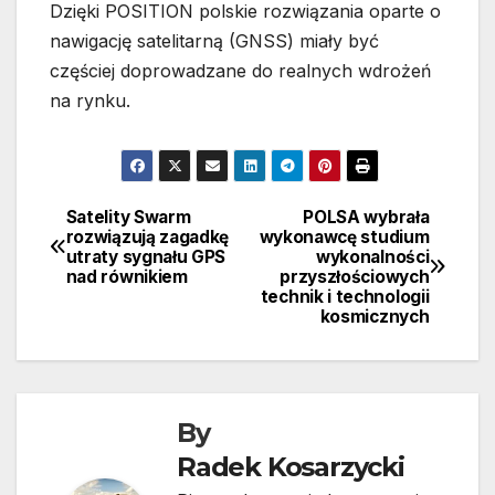
Dzięki POSITION polskie rozwiązania oparte o
nawigację satelitarną (GNSS) miały być
częściej doprowadzane do realnych wdrożeń
na rynku.
Satelity Swarm
POLSA wybrała
Nawigacja
rozwiązują zagadkę
wykonawcę studium
utraty sygnału GPS
wykonalności
wpisu
nad równikiem
przyszłościowych
technik i technologii
kosmicznych
By
Radek Kosarzycki