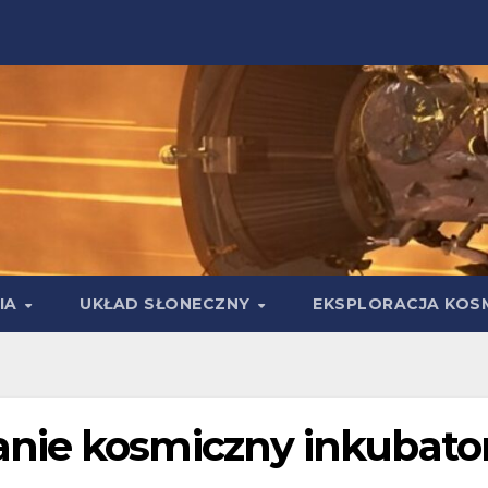
IA
UKŁAD SŁONECZNY
EKSPLORACJA KOS
nie kosmiczny inkubato