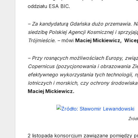
oddziału ESA BIC.
– Za kandydaturą Gdańska dużo przemawia. Na
siedzibę Polskiej Agencji Kosmicznej i sprzyj
Trójmieście. –
mówi
Maciej Mickiewicz, Wicep
– Przy rosnących możliwościach Europy, związa
Copernicus (pozycjonowania i obrazowania Zie
efektywnego wykorzystania tych technologii, 
lotniczych
i morskich, czy ochrony środowiska
Maciej Mickiewicz
.
Źród
2 listopada konsorcjum zawiązane pomiędzy prz