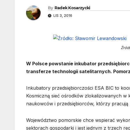
By
Radek Kosarzycki
LIS 3, 2016
Źród
W Polsce powstanie inkubator przedsiębiorc
transferze technologii satelitarnych. Pomor
Inkubatory przedsiębiorczości ESA BIC to ko
Kosmiczną sieć ośrodków zlokalizowanych w ki
naukowców i przedsiębiorców, którzy pracują p
Województwo pomorskie chce wspierać wykorz
sektorach gospodarki i jest jednym z trzech re