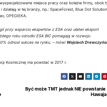
specjalizowane miejsca pracy oraz kolejne firmy, obok t
e i działają w tej branży, np.: SpaceForest, Blue Dot Solution
Nav, OPEGIEKA.
gii przy wsparciu ekspertów z ESA oraz ułatwi eksport
ażdego roku ośrodki ESA BIC pomagają w rozwoju
-90% odnosi sukces na rynku. – mówi
Wojciech Drewczyńsk
ncji Kosmicznej ma powstać w 2017 r.
Być może TMT jednak NIE powstanie
e
Hawaja