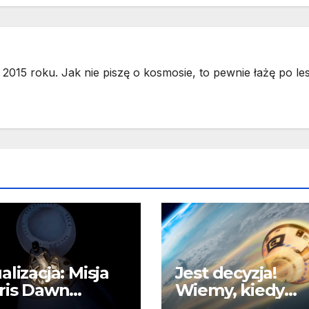
2015 roku. Jak nie piszę o kosmosie, to pewnie łażę po les
alizacja: Misja
Jest decyzja!
ris Dawn
Wiemy, kiedy
artuje w piątek
Starliner podejm