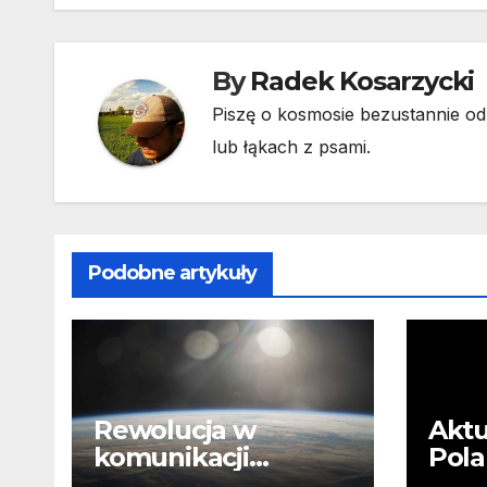
By
Radek Kosarzycki
Piszę o kosmosie bezustannie od 
lub łąkach z psami.
Podobne artykuły
Rewolucja w
Aktu
komunikacji
Pola
satelitarnej. Europa
wyst