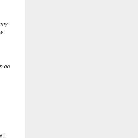
amy
 w
h do
ało