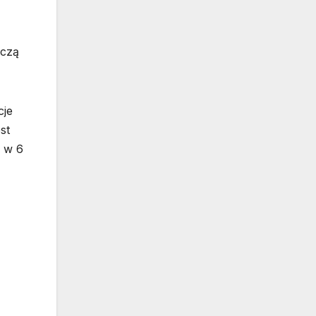
ączą
cje
st
ż w 6