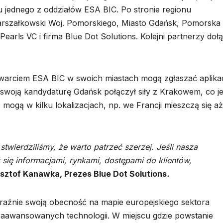
u jednego z oddziałów ESA BIC. Po stronie regionu
Marszałkowski Woj. Pomorskiego, Miasto Gdańsk, Pomorska
earls VC i firma Blue Dot Solutions. Kolejni partnerzy doł
twarciem ESA BIC w swoich miastach mogą zgłaszać aplika
woją kandydaturę Gdańsk połączył siły z Krakowem, co je
mogą w kilku lokalizacjach, np. we Francji mieszczą się a
ż
stwierdziliśmy, że warto patrzeć szerzej. Jeśli nasza
się informacjami, rynkami, dostępami do klientów,
sztof Kanawka, Prezes Blue Dot Solutions
.
raźnie swoją obecność na mapie europejskiego sektora
 zaawansowanych technologii.
W
miejscu gdzie powstanie