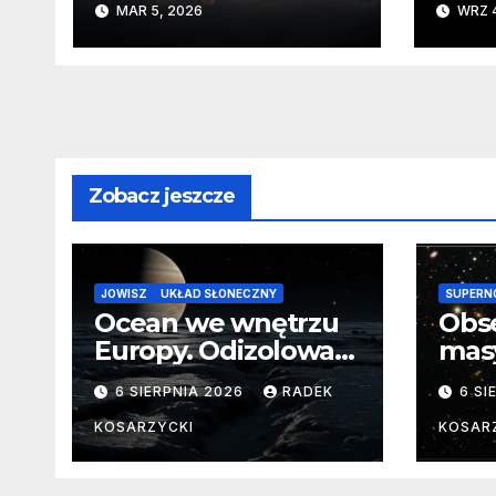
MAR 5, 2026
WRZ 4
wyprzedza Chiny
Zobacz jeszcze
JOWISZ
UKŁAD SŁONECZNY
SUPERN
Ocean we wnętrzu
Obs
Europy. Odizolowani
mas
przez lodową
od 
6 SIERPNIA 2026
RADEK
6 SI
barierę
pocz
Nie
KOSARZYCKI
KOSAR
dan