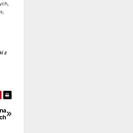
ych,
s,
i z
 na
ch