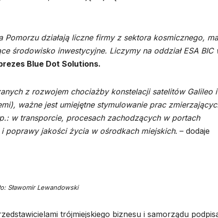
 Pomorzu działają liczne firmy z sektora kosmicznego, m
ające środowisko inwestycyjne. Liczymy na oddział ESA BIC
rezes Blue Dot Solutions.
nych z rozwojem chociażby konstelacji satelitów Galileo i
mi), ważne jest umiejętne stymulowanie prac zmierzającyc
np.: w transporcie, procesach zachodzących w portach
 i poprawy jakości życia w ośrodkach miejskich
. – dodaje
ło: Sławomir Lewandowski
edstawicielami trójmiejskiego biznesu i samorządu podpis