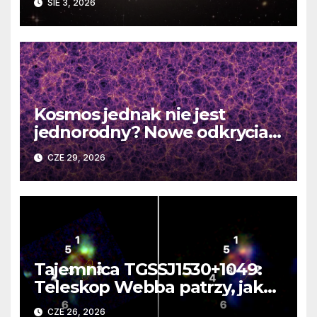
SIE 3, 2026
Kosmos jednak nie jest
jednorodny? Nowe odkrycia
DESI burzą fundamentalne
CZE 29, 2026
zasady kosmologii
Tajemnica TGSSJ1530+1049:
Teleskop Webba patrzy, jak
rodzi się supergalaktyka i
CZE 26, 2026