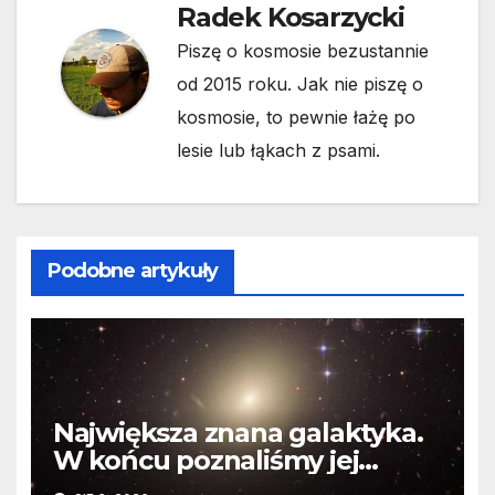
Radek Kosarzycki
Piszę o kosmosie bezustannie
od 2015 roku. Jak nie piszę o
kosmosie, to pewnie łażę po
lesie lub łąkach z psami.
Podobne artykuły
Największa znana galaktyka.
W końcu poznaliśmy jej
faktyczne wymiary