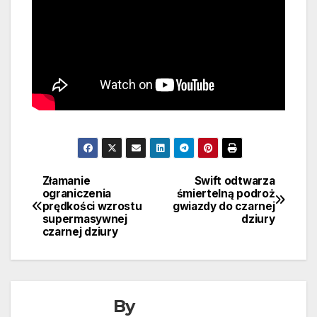
Złamanie
Swift odtwarza
Nawigacja
ograniczenia
śmiertelną podroż
prędkości wzrostu
gwiazdy do czarnej
wpisu
supermasywnej
dziury
czarnej dziury
By