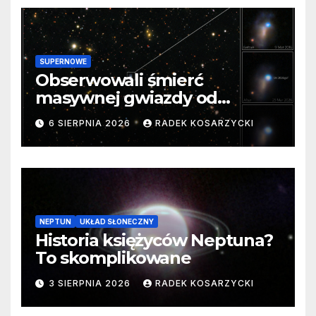
SUPERNOWE
Obserwowali śmierć
masywnej gwiazdy od
samego początku. Niezwykle
6 SIERPNIA 2026
RADEK KOSARZYCKI
cenne dane
NEPTUN
UKŁAD SŁONECZNY
Historia księżyców Neptuna?
To skomplikowane
3 SIERPNIA 2026
RADEK KOSARZYCKI