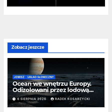
monstrualna czarna dziura
Zobacz jeszcze
JOWISZ
UKŁAD SŁONECZNY
Ocean we wnętrzu Europy.
Odizolowani przez lodową
barierę
6 SIERPNIA 2026
RADEK KOSARZYCKI