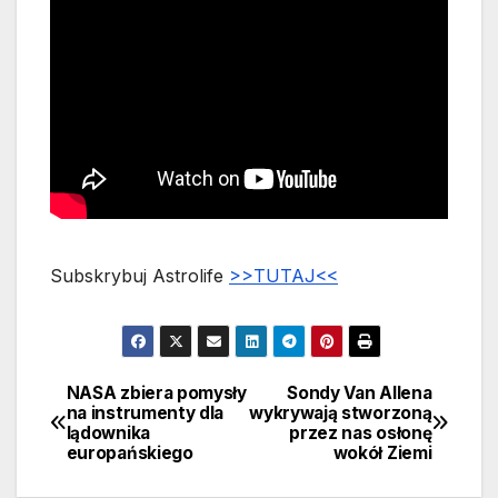
Subskrybuj Astrolife
>>TUTAJ<<
NASA zbiera pomysły
Sondy Van Allena
Nawigacja
na instrumenty dla
wykrywają stworzoną
lądownika
przez nas osłonę
wpisu
europańskiego
wokół Ziemi