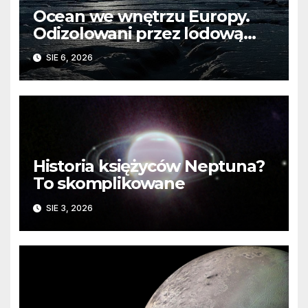
Ocean we wnętrzu Europy.
Odizolowani przez lodową
barierę
SIE 6, 2026
Historia księżyców Neptuna?
To skomplikowane
SIE 3, 2026