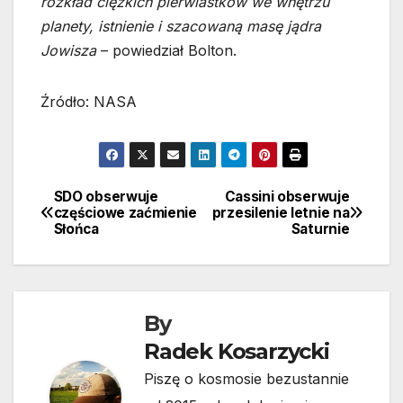
rozkład ciężkich pierwiastków we wnętrzu
planety, istnienie i szacowaną masę jądra
Jowisza
– powiedział Bolton.
Źródło: NASA
SDO obserwuje
Cassini obserwuje
Nawigacja
częściowe zaćmienie
przesilenie letnie na
Słońca
Saturnie
wpisu
By
Radek Kosarzycki
Piszę o kosmosie bezustannie