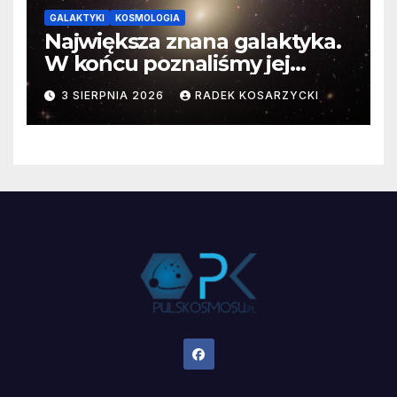
GALAKTYKI
KOSMOLOGIA
Największa znana galaktyka.
W końcu poznaliśmy jej
faktyczne wymiary
3 SIERPNIA 2026
RADEK KOSARZYCKI