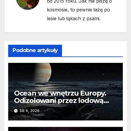
od 2015 roku. Jak nie piszę o
kosmosie, to pewnie łażę po
lesie lub łąkach z psami.
Podobne artykuły
Ocean we wnętrzu Europy.
Odizolowani przez lodową
barierę
SIE 6, 2026