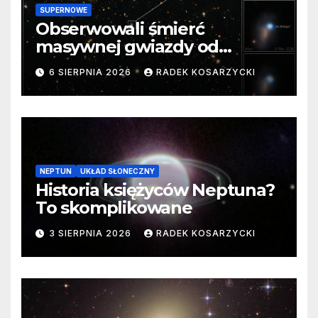
SUPERNOWE
Obserwowali śmierć
masywnej gwiazdy od
samego początku. Niezwykle
6 SIERPNIA 2026
RADEK KOSARZYCKI
cenne dane
NEPTUN
UKŁAD SŁONECZNY
Historia księżyców Neptuna?
To skomplikowane
3 SIERPNIA 2026
RADEK KOSARZYCKI