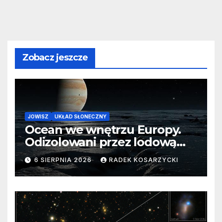
Zobacz jeszcze
JOWISZ
UKŁAD SŁONECZNY
Ocean we wnętrzu Europy.
Odizolowani przez lodową
barierę
6 SIERPNIA 2026
RADEK KOSARZYCKI