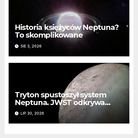
Historia księżyców Neptuna?
To skomplikowane
SIE 3, 2026
Tryton spustoszył system
Neptuna. JWST odkrywa
ślady kosmicznej katastrofy i
LIP 30, 2026
zaginionego lodu