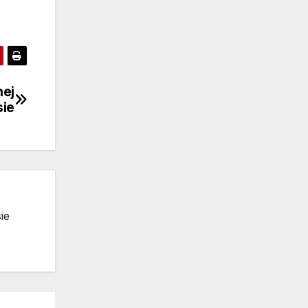
nej
ie
ie