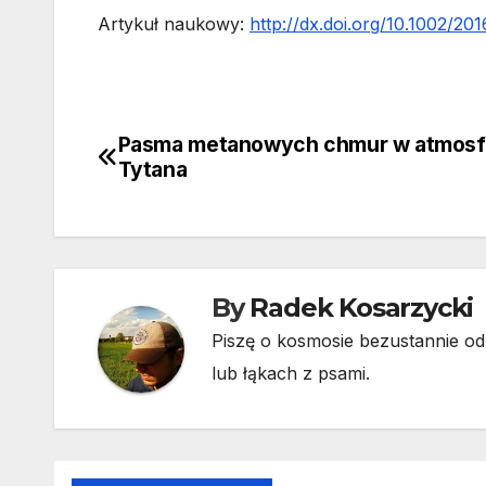
Artykuł naukowy:
http://dx.doi.org/10.1002/2
Pasma metanowych chmur w atmosf
Nawigacja
Tytana
wpisu
By
Radek Kosarzycki
Piszę o kosmosie bezustannie od 
lub łąkach z psami.