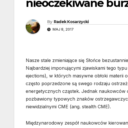
nieoczekiwane burz
By
Radek Kosarzycki
MAJ 8, 2017
Nasze stale zmieniające się Słońce bezustann
Najbardziej imponującymi zjawiskami tego typ
ejections), w których masywne obłoki materii
często poprzedzone są swego rodzaju ostrzeże
energetycznych cząstek. Jednak naukowców od
pozbawiony typowych znaków ostrzegawczych: 
niewidzialnymi CME (ang. stealth CME).
Międzynarodowy zespół naukowców kierowany