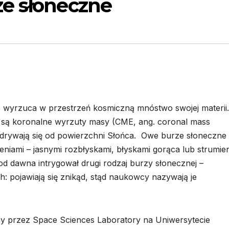
e słoneczne
ie wyrzuca w przestrzeń kosmiczną mnóstwo swojej materii.
u są koronalne wyrzuty masy (CME, ang. coronal mass
 odrywają się od powierzchni Słońca. Owe burze słoneczne
niami – jasnymi rozbłyskami, błyskami gorąca lub strumie
 dawna intrygował drugi rodzaj burzy słonecznej –
pojawiają się znikąd, stąd naukowcy nazywają je
 przez Space Sciences Laboratory na Uniwersytecie