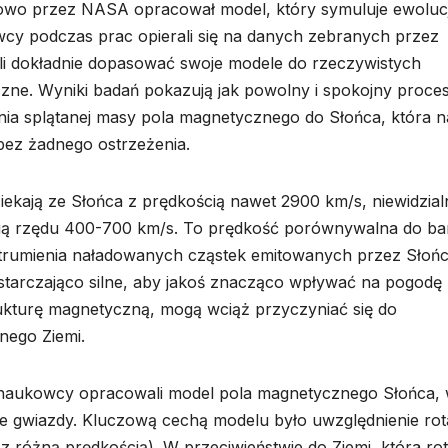
ciowo przez NASA opracował model, który symuluje ewoluc
cy podczas prac opierali się na danych zebranych przez
i dokładnie dopasować swoje modele do rzeczywistych
ne. Wyniki badań pokazują jak powolny i spokojny proce
a splątanej masy pola magnetycznego do Słońca, która n
bez żadnego ostrzeżenia.
ekają ze Słońca z prędkością nawet 2900 km/s, niewidzial
ią rzędu 400-700 km/s. To prędkość porównywalna do bar
trumienia naładowanych cząstek emitowanych przez Słońc
ystarczająco silne, aby jakoś znacząco wpływać na pogodę
ukturę magnetyczną, mogą wciąż przyczyniać się do
nego Ziemi.
naukowcy opracowali model pola magnetycznego Słońca,
ze gwiazdy. Kluczową cechą modelu było uwzględnienie rota
z różną prędkością). W przeciwieństwie do Ziemi, która rot