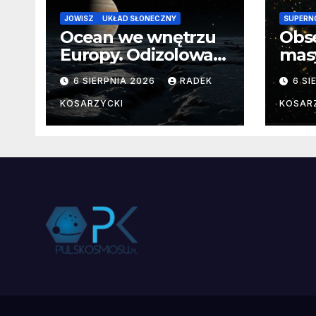
JOWISZ
UKŁAD SŁONECZNY
SUPERN
Ocean we wnętrzu
Obs
Europy. Odizolowani
mas
przez lodową
od 
6 SIERPNIA 2026
RADEK
6 SI
barierę
pocz
Nie
KOSARZYCKI
KOSAR
dan