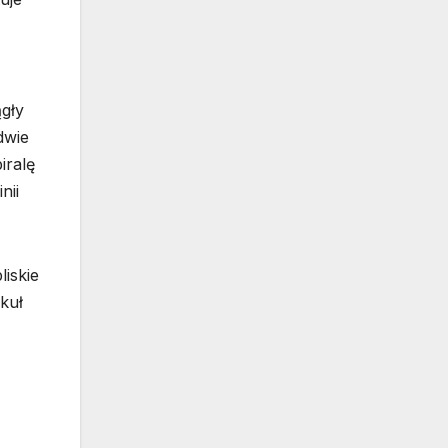
gły
dwie
iralę
nii
iskie
kuł