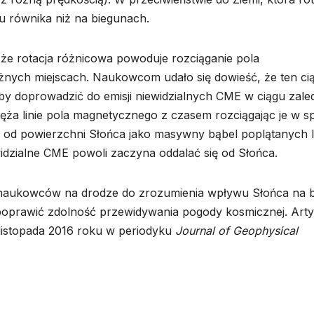
iżu równika niż na biegunach.
e rotacja różnicowa powoduje rozciąganie pola
ych miejscach. Naukowcom udało się dowieść, że ten cią
by doprowadzić do emisji niewidzialnych CME w ciągu zale
ża linie pola magnetycznego z czasem rozciągając je w sp
od powierzchni Słońca jako masywny bąbel poplątanych li
idzialne CME powoli zaczyna oddalać się od Słońca.
aukowców na drodze do zrozumienia wpływu Słońca na bl
oprawić zdolność przewidywania pogody kosmicznej. Arty
 listopada 2016 roku w periodyku
Journal of Geophysical