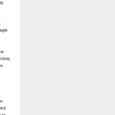
ję
s
agle
ne
dziej
e.
 w
cji
uje