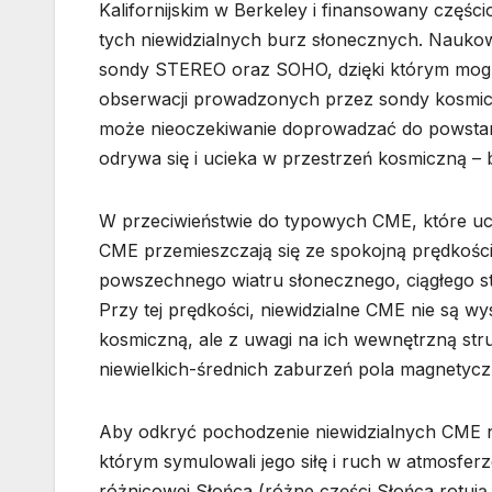
Kalifornijskim w Berkeley i finansowany częś
tych niewidzialnych burz słonecznych. Naukow
sondy STEREO oraz SOHO, dzięki którym mogl
obserwacji prowadzonych przez sondy kosmicz
może nieoczekiwanie doprowadzać do powstani
odrywa się i ucieka w przestrzeń kosmiczną – 
W przeciwieństwie do typowych CME, które uci
CME przemieszczają się ze spokojną prędkośc
powszechnego wiatru słonecznego, ciągłego s
Przy tej prędkości, niewidzialne CME nie są w
kosmiczną, ale z uwagi na ich wewnętrzną str
niewielkich-średnich zaburzeń pola magnetycz
Aby odkryć pochodzenie niewidzialnych CME 
którym symulowali jego siłę i ruch w atmosfer
różnicowej Słońca (różne części Słońca rotują 