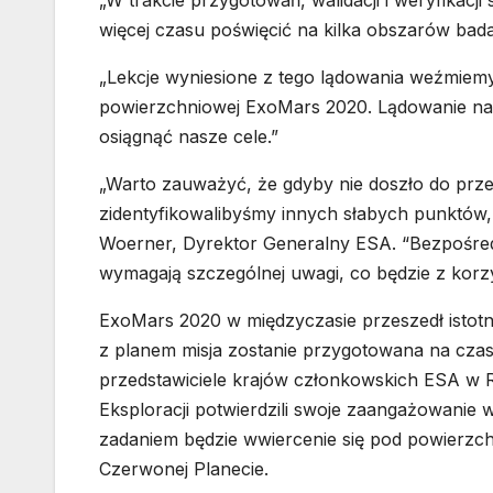
„W trakcie przygotowań, walidacji i weryfikacj
więcej czasu poświęcić na kilka obszarów bad
„Lekcje wyniesione z tego lądowania weźmiemy
powierzchniowej ExoMars 2020. Lądowanie na 
osiągnąć nasze cele.”
„Warto zauważyć, że gdyby nie doszło do przep
zidentyfikowalibyśmy innych słabych punktów,
Woerner, Dyrektor Generalny ESA. “Bezpośredn
wymagają szczególnej uwagi, co będzie z korzy
ExoMars 2020 w międzyczasie przeszedł istot
z planem misja zostanie przygotowana na czas. 
przedstawiciele krajów członkowskich ESA w 
Eksploracji potwierdzili swoje zaangażowanie w
zadaniem będzie wwiercenie się pod powierzch
Czerwonej Planecie.