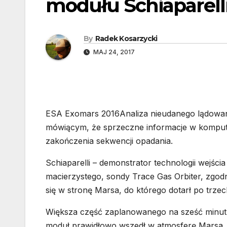
modułu Schiaparell
By
Radek Kosarzycki
MAJ 24, 2017
ESA Exomars 2016Analiza nieudanego lądowani
mówiącym, że sprzeczne informacje w kompu
zakończenia sekwencji opadania.
Schiaparelli – demonstrator technologii wejścia
macierzystego, sondy Trace Gas Orbiter, zgod
się w stronę Marsa, do którego dotarł po trzec
Większa część zaplanowanego na sześć minut o
moduł prawidłowo wszedł w atmosferę Marsa, o