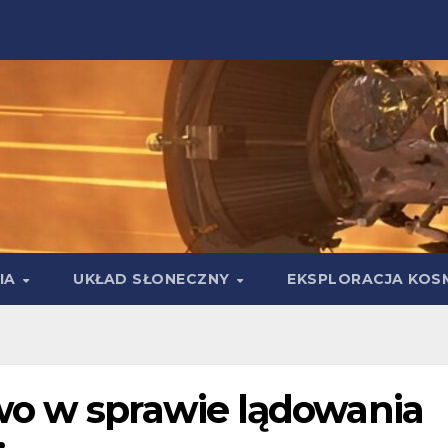
IA
UKŁAD SŁONECZNY
EKSPLORACJA KOS
wo w sprawie lądowania