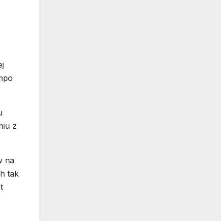
ej
empo
u
niu z
w na
h tak
t