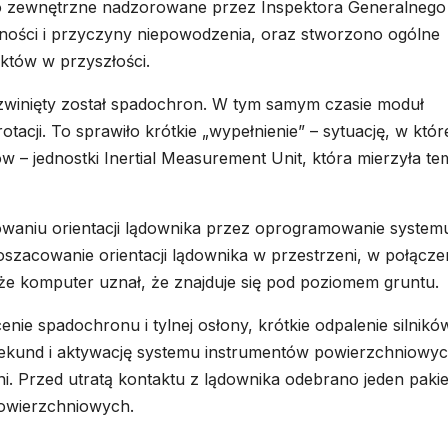
wo zewnętrzne nadzorowane przez Inspektora Generalnego
zności i przyczyny niepowodzenia, oraz stworzono ogólne
ektów w przyszłości.
ozwinięty został spadochron. W tym samym czasie moduł
acji. To sprawiło krótkie „wypełnienie” – sytuację, w któr
 – jednostki Inertial Measurement Unit, która mierzyła t
waniu orientacji lądownika przez oprogramowanie system
 oszacowanie orientacji lądownika w przestrzeni, w połącze
że komputer uznał, że znajduje się pod poziomem gruntu.
e spadochronu i tylnej osłony, krótkie odpalenie silnikó
ekund i aktywację systemu instrumentów powierzchniowyc
ni. Przed utratą kontaktu z lądownika odebrano jeden pakie
owierzchniowych.