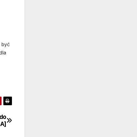
 być
dla
 do
IA]