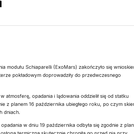
i
a modułu Schiaparelli (ExoMars) zakończyło się wnioski
terze pokładowym doprowadziły do przedwczesnego
 w atmosferę, opadania i lądowania oddzielił się od statku
nie z planem 16 października ubiegłego roku, po czym skie
h dniach.
padania w dniu 19 października odbyła się zgodnie z pla
słona termiczna skutecznie chroniła go przed nią przy