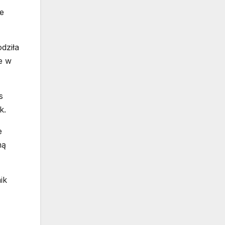
ne
dziła
e w
s
k.
e
ną
ik