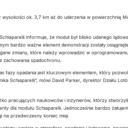
z wysokości ok. 3,7 km aż do uderzenia w powierzchnię M
chiaparelli informuje, że moduł był blisko udanego lądow
amym bardzo ważne element demonstracji zostały osiągnięte
agane zmiany, które należy wprowadzić w oprogramowaniu
e zachowania spadochronu.
s fazy opadania jest kluczowym elementem, który pozwoli
ika Schiaparelli”, mówi David Parker, dyrektor Działu Lot
żko pracujących naukowców i inżynierów, którzy stworzyli
nty dla modułu Schiaparelli. Jednocześnie bardzo żałujem
i na przedwczesny koniec misji.