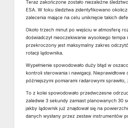
Teraz zakończone zostało niezależne śledzt
ESA. W toku śledztwa zidentyfikowano okolic
zalecenia mające na celu uniknięcie takich def
Około trzech minut po wejściu w atmosferę r
doświadczył nieoczekiwanie wysokiego tempa rot
przekroczony jest maksymalny zakres odczytów
rotacji lądownika.
Wypełnienie spowodowało duży błąd w oszaco
kontroli sterowania i nawigacji. Nieprawidłowe
późniejszymi pomiarami radarowymi sprawiło, 
To z kolei spowodowało przedwczesne odrzuceni
zaledwie 3 sekundy zamiast planowanych 30 s
jakby lądownik już znajdował się na powierzch
danych wysłany przez zestaw instrumentów p