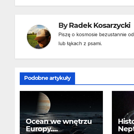
By
Radek Kosarzycki
Piszę o kosmosie bezustannie od 
lub łąkach z psami.
Podobne artykuły
Ocean we wnętrzu
Hist
Europy.
Nep