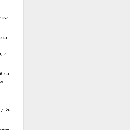
arsa
ania
.
, a
ł na
ów
y, że