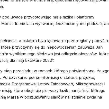
i systemu wejścia w atmosferę, opadania i lądowania, powin
ań.
 pod uwagę przygotowując misję łazika i platformy
Marsie to nie lada wyzwanie, lecz musimy mu podołać, ab
ełnienia, a ostatnia faza lądowania przebiegłaby pomyślnie
 które przyczyniły się do niepowodzenia”, zauważa Jan
im wynikiem tego śledztwa jest odkrycie obszarów, które
ścią dla misji ExoMars 2020”.
ny etap przeglądu, w ramach którego potwierdzono, że zg
Po uzyskaniu pełnej informacji o statusie projektu,
Radzie Programowej Lotów Załogowych, Mikrograwitacji i
 misję, która obejmuje pierwszy łazik marsjański, którego
nię Marsa w poszukiwaniu śladów na istnienie życia na