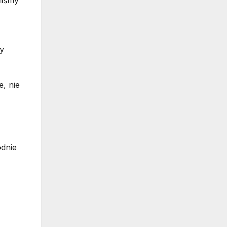
niśmy
y
, nie
odnie