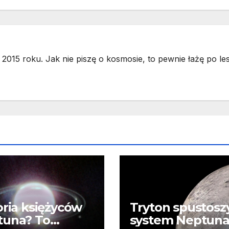
2015 roku. Jak nie piszę o kosmosie, to pewnie łażę po les
oria księżyców
Tryton spustosz
tuna? To
system Neptuna