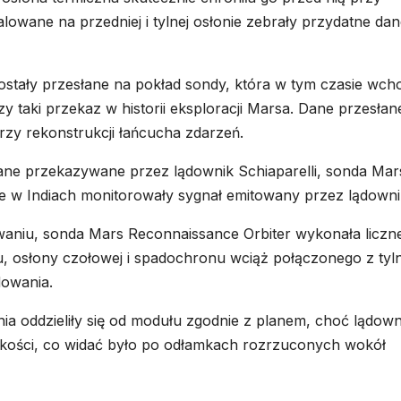
lowane na przedniej i tylnej osłonie zebrały przydatne da
ostały przesłane na pokład sondy, która w tym czasie wcho
y taki przekaz w historii eksploracji Marsa. Dane przesłan
rzy rekonstrukcji łańcucha zdarzeń.
ane przekazywane przez lądownik Schiaparelli, sonda Mar
e w Indiach monitorowały sygnał emitowany przez lądowni
owaniu, sonda Mars Reconnaissance Orbiter wykonała liczn
ułu, osłony czołowej i spadochronu wciąż połączonego z tyl
dowania.
ia oddzieliły się od modułu zgodnie z planem, choć lądown
dkości, co widać było po odłamkach rozrzuconych wokół