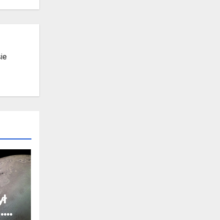
ie
ył
.