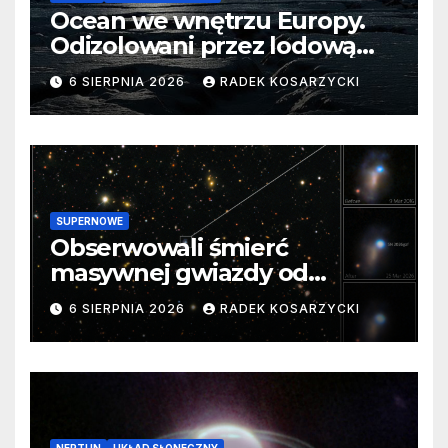
Ocean we wnętrzu Europy.
Odizolowani przez lodową
barierę
6 SIERPNIA 2026
RADEK KOSARZYCKI
SUPERNOWE
Obserwowali śmierć
masywnej gwiazdy od
samego początku. Niezwykle
6 SIERPNIA 2026
RADEK KOSARZYCKI
cenne dane