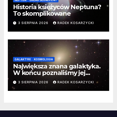
NEPTUN
UKŁAD SŁONECZNY
Historia księżyców Neptuna?
To skomplikowane
3 SIERPNIA 2026
RADEK KOSARZYCKI
GALAKTYKI
KOSMOLOGIA
Największa znana galaktyka.
W końcu poznaliśmy jej
faktyczne wymiary
3 SIERPNIA 2026
RADEK KOSARZYCKI