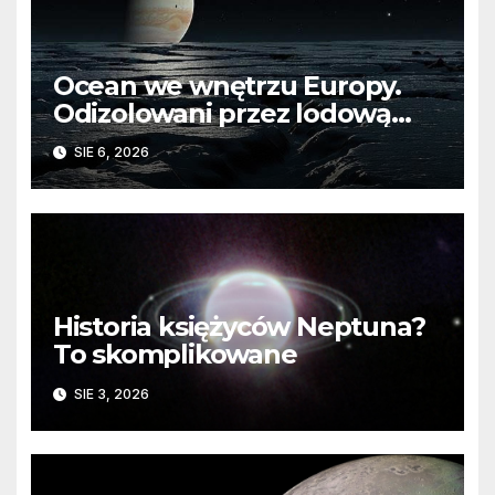
Ocean we wnętrzu Europy.
Odizolowani przez lodową
barierę
SIE 6, 2026
Historia księżyców Neptuna?
To skomplikowane
SIE 3, 2026