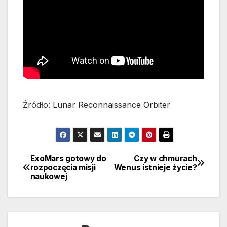
Źródło: Lunar Reconnaissance Orbiter
ExoMars gotowy do
Czy w chmurach
Nawigacja
rozpoczęcia misji
Wenus istnieje życie?
naukowej
wpisu