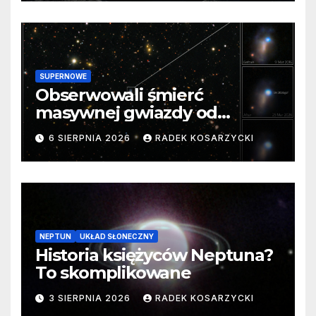
SUPERNOWE
Obserwowali śmierć
masywnej gwiazdy od
samego początku. Niezwykle
6 SIERPNIA 2026
RADEK KOSARZYCKI
cenne dane
NEPTUN
UKŁAD SŁONECZNY
Historia księżyców Neptuna?
To skomplikowane
3 SIERPNIA 2026
RADEK KOSARZYCKI