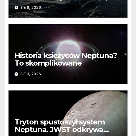
barierę
SIE 6, 2026
Historia księżyców Neptuna?
To skomplikowane
SIE 3, 2026
Tryton spustoszył system
Neptuna. JWST odkrywa