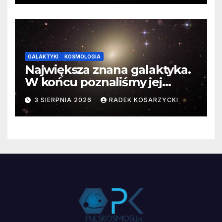
GALAKTYKI
KOSMOLOGIA
Największa znana galaktyka.
W końcu poznaliśmy jej
faktyczne wymiary
3 SIERPNIA 2026
RADEK KOSARZYCKI