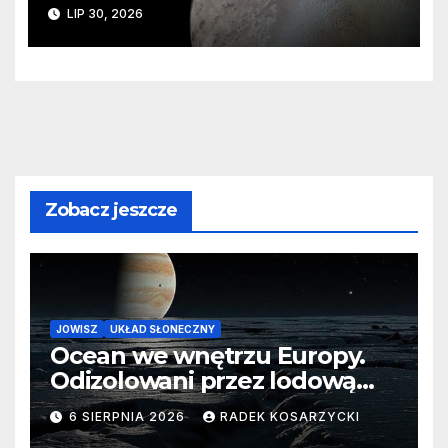
ślady kosmicznej katastrofy i
LIP 30, 2026
zaginionego lodu
Zobacz jeszcze
JOWISZ
UKŁAD SŁONECZNY
Ocean we wnętrzu Europy.
Odizolowani przez lodową
barierę
6 SIERPNIA 2026
RADEK KOSARZYCKI