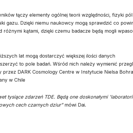
ików łączy elementy ogólnej teorii względności, fizyki pól
ki gazu. Dzięki niemu naukowcy mogą sprawdzić co powi
d różnymi kątami, dzięki czemu badacze będą mogli wpas
iższych lat mogą dostarczyć większej ilości danych
erzyć to pole badań. Wśród nich należy wymienić przeg
 przez DARK Cosmology Centre w Instytucie Nielsa Bohr
any w Chile
awet tysiące zdarzeń TDE. Będą one doskonałymi 'laboratori
owych cech czarnych dziur”
mówi Dai.