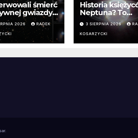
erwowali śmierć
Historia księży
ywnej gwiazdy
Neptuna? To
samego
skomplikowane
ERPNIA 2026
RADEK
3 SIERPNIA 2026
RA
ątku.
zwykle cenne
ZYCKI
KOSARZYCKI
e
sar
.