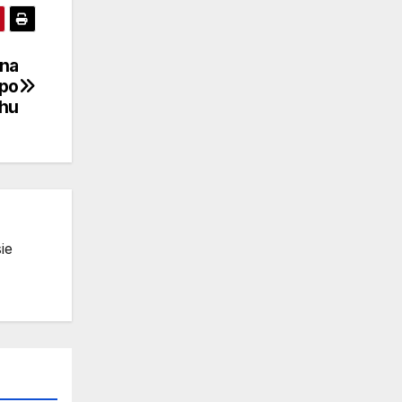
 na
 po
hu
ie