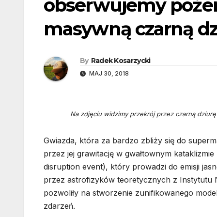
obserwujemy pożer
masywną czarną dz
By
Radek Kosarzycki
MAJ 30, 2018
Na zdjęciu widzimy przekrój przez czarną dziurę 
Gwiazda, która za bardzo zbliży się do super
przez jej grawitację w gwałtownym kataklizmi
disruption event), który prowadzi do emisji 
przez astrofizyków teoretycznych z Instytutu
pozwoliły na stworzenie zunifikowanego mod
zdarzeń.