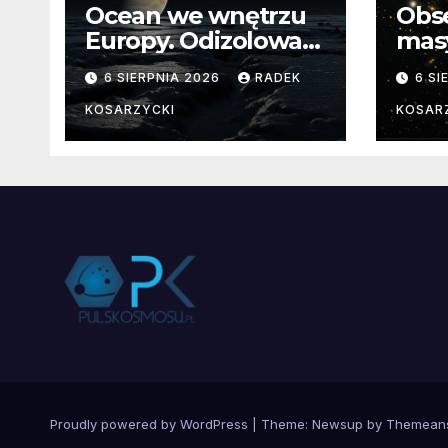
Ocean we wnętrzu
Obs
Europy. Odizolowani
mas
przez lodową
od 
6 SIERPNIA 2026
RADEK
6 SI
barierę
pocz
Nie
KOSARZYCKI
KOSAR
dan
Proudly powered by WordPress
|
Theme:
Newsup
by
Themean