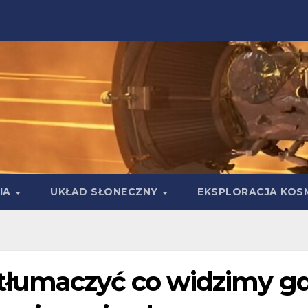
IA
UKŁAD SŁONECZNY
EKSPLORACJA KOS
łumaczyć co widzimy g