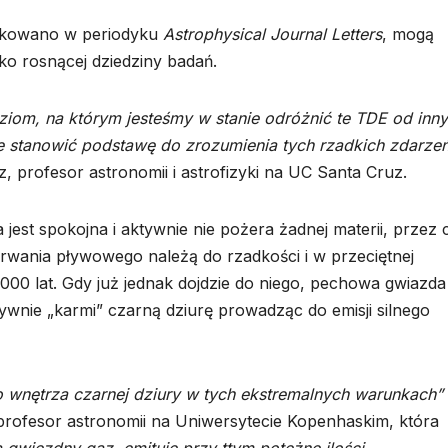
likowano w periodyku
Astrophysical Journal Letters
, mogą
o rosnącej dziedziny badań.
ziom, na którym jesteśmy w stanie odróżnić te TDE od inn
 stanowić podstawę do zrozumienia tych rzadkich zdarzeń
 profesor astronomii i astrofizyki na UC Santa Cruz.
 jest spokojna i aktywnie nie pożera żadnej materii, przez 
zerwania pływowego należą do rzadkości i w przeciętnej
 000 lat. Gdy już jednak dojdzie do niego, pechowa gwiazda
sywnie „karmi” czarną dziurę prowadząc do emisji silnego
o wnętrza czarnej dziury w tych ekstremalnych warunkach”
 profesor astronomii na Uniwersytecie Kopenhaskim, która