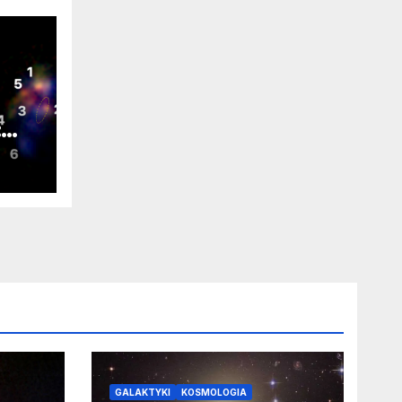
:
a
się
i
arna
GALAKTYKI
KOSMOLOGIA