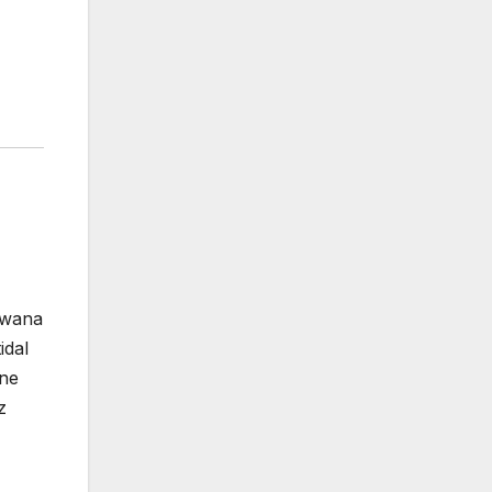
rwana
idal
one
z