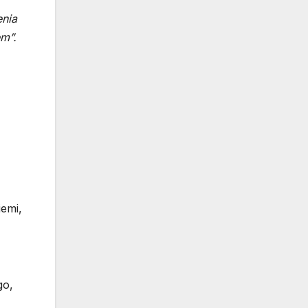
enia
em”.
iemi,
go,