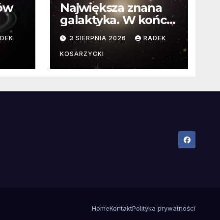
ców
Największa znana
galaktyka. W końcu
poznaliśmy jej
DEK
3 SIERPNIA 2026
RADEK
faktyczne wymiary
KOSARZYCKI
Home
Kontakt
Polityka prywatności