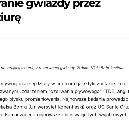
anie gwiazdy przez
iurę
pożerającą materię z rozerwanej gwiazdy. Źródło: Niels Bohr Institute
masywnej czarnej dziury w centrum galaktyki zostanie roze
e zwanym „zdarzeniem rozerwania pływowego” (TDE, ang. t
jasnego błysku promieniowania. Najnowsze badania prowadz
 Nielsa Bohra (Uniwersytet Kopenhaski) oraz UC Santa Cru
elu tłumaczącego najnowsze obserwacje tych wyjątkowych