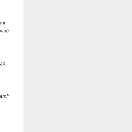
nni
ować
ląd
a
ami’