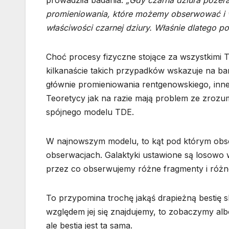
prowadziła badania.
„Gdy czarna dziura pożera
promieniowania, które możemy obserwować i w
właściwości czarnej dziury. Właśnie dlatego po
Choć procesy fizyczne stojące za wszystkimi 
kilkanaście takich przypadków wskazuje na ba
głównie promieniowania rentgenowskiego, inne 
Teoretycy jak na razie mają problem ze zrozum
spójnego modelu TDE.
W najnowszym modelu, to kąt pod którym obser
obserwacjach. Galaktyki ustawione są losowo 
przez co obserwujemy różne fragmenty i różn
To przypomina trochę jakąś drapieżną bestię sk
względem jej się znajdujemy, to zobaczymy albo
ale bestia jest ta sama.