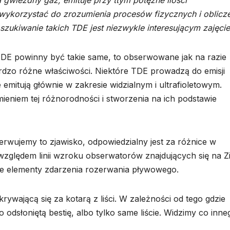
 gwiezdny gaz, emituje przy ttym potężne ilości
ykorzystać do zrozumienia procesów fizycznych i oblicz
szukiwanie takich TDE jest niezwykle interesującym zajęci
TDE powinny być takie same, to obserwowane jak na razie
rdzo różne właściwości. Niektóre TDE prowadzą do emisji
emitują głównie w zakresie widzialnym i ultrafioletowym.
ieniem tej różnorodności i stworzenia na ich podstawie
wujemy to zjawisko, odpowiedzialny jest za różnice w
względem linii wzroku obserwatorów znajdujących się na Z
e elementy zdarzenia rozerwania pływowego.
rywającą się za kotarą z liści. W zależności od tego gdzie
 odsłoniętą bestię, albo tylko same liście. Widzimy co inne