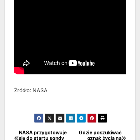
Źródło: NASA
NASA przygotowuje
Gdzie poszukiwać
Nawigacja
się do startu sondy
oznak życia na