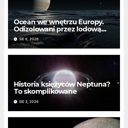
Ocean we wnętrzu Europy.
Odizolowani przez lodową
barierę
SIE 6, 2026
Historia księżyców Neptuna?
To skomplikowane
SIE 3, 2026