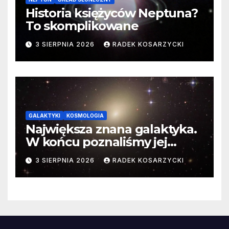
Historia księżyców Neptuna?
To skomplikowane
3 SIERPNIA 2026
RADEK KOSARZYCKI
GALAKTYKI
KOSMOLOGIA
Największa znana galaktyka.
W końcu poznaliśmy jej
faktyczne wymiary
3 SIERPNIA 2026
RADEK KOSARZYCKI