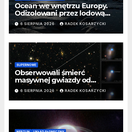
Ocean we wnętrzu Europy.
Odizolowani przez lodową
barierę
6 SIERPNIA 2026
RADEK KOSARZYCKI
SUPERNOWE
Obserwowali śmierć
masywnej gwiazdy od
samego początku. Niezwykle
6 SIERPNIA 2026
RADEK KOSARZYCKI
cenne dane
NEPTUN
UKŁAD SŁONECZNY