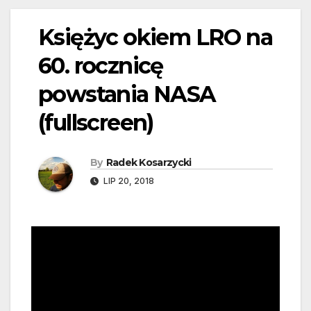
Księżyc okiem LRO na
60. rocznicę
powstania NASA
(fullscreen)
By
Radek Kosarzycki
LIP 20, 2018