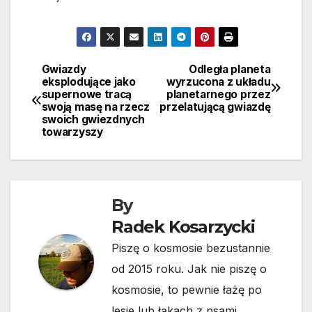
Gwiazdy
Odległa planeta
Nawigacja
eksplodujące jako
wyrzucona z układu
supernowe tracą
planetarnego przez
wpisu
swoją masę na rzecz
przelatującą gwiazdę
swoich gwiezdnych
towarzyszy
By
Radek Kosarzycki
Piszę o kosmosie bezustannie
od 2015 roku. Jak nie piszę o
kosmosie, to pewnie łażę po
lesie lub łąkach z psami.