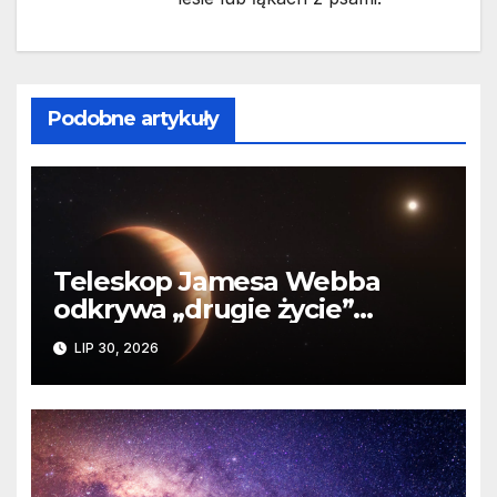
Podobne artykuły
Teleskop Jamesa Webba
odkrywa „drugie życie”
planety krążącej wokół
LIP 30, 2026
martwej gwiazdy