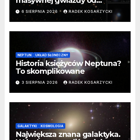
masywnej gwiazdy od
samego początku. Niezwykle
6 SIERPNIA 2026
RADEK KOSARZYCKI
cenne dane
NEPTUN
UKŁAD SŁONECZNY
Historia księżyców Neptuna?
To skomplikowane
3 SIERPNIA 2026
RADEK KOSARZYCKI
GALAKTYKI
KOSMOLOGIA
Największa znana galaktyka.