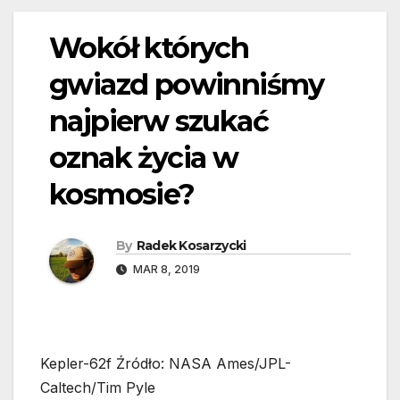
Wokół których
gwiazd powinniśmy
najpierw szukać
oznak życia w
kosmosie?
By
Radek Kosarzycki
MAR 8, 2019
Kepler-62f Źródło: NASA Ames/JPL-
Caltech/Tim Pyle