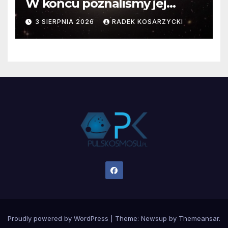
W końcu poznaliśmy jej
faktyczne wymiary
3 SIERPNIA 2026
RADEK KOSARZYCKI
Proudly powered by WordPress
|
Theme:
Newsup
by
Themeansar
.