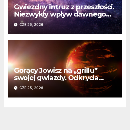
Gwiezdny intruz z przeszłości.
Niezwykły wpływ dawnego
spotkania na komety Układu
CZE 26, 2026
Słonecznego
Gorący Jowisz na „grillu”
swojej gwiazdy. Odkrycia
Teleskopu Webba o HD
CZE 25, 2026
80606 b