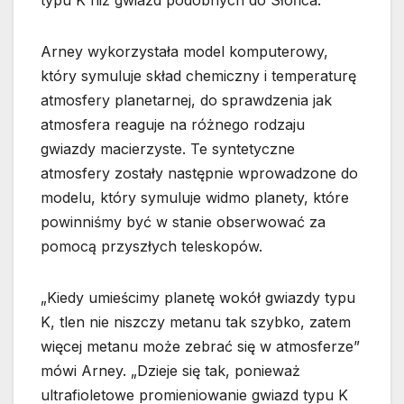
typu K niż gwiazd podobnych do Słońca.
Arney wykorzystała model komputerowy,
który symuluje skład chemiczny i temperaturę
atmosfery planetarnej, do sprawdzenia jak
atmosfera reaguje na różnego rodzaju
gwiazdy macierzyste. Te syntetyczne
atmosfery zostały następnie wprowadzone do
modelu, który symuluje widmo planety, które
powinniśmy być w stanie obserwować za
pomocą przyszłych teleskopów.
„Kiedy umieścimy planetę wokół gwiazdy typu
K, tlen nie niszczy metanu tak szybko, zatem
więcej metanu może zebrać się w atmosferze”
mówi Arney. „Dzieje się tak, ponieważ
ultrafioletowe promieniowanie gwiazd typu K