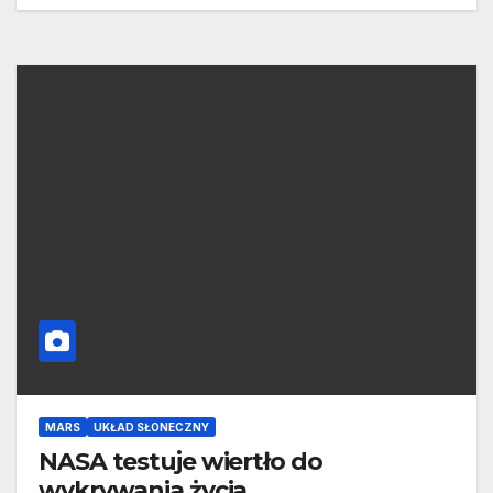
MARS
UKŁAD SŁONECZNY
NASA testuje wiertło do
wykrywania życia