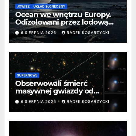
JOWISZ
UKŁAD SŁONECZNY
Ocean we wnętrzu Europy.
Odizolowani przez lodową
barierę
6 SIERPNIA 2026
RADEK KOSARZYCKI
SUPERNOWE
Obserwowali śmierć
masywnej gwiazdy od
samego początku. Niezwykle
6 SIERPNIA 2026
RADEK KOSARZYCKI
cenne dane