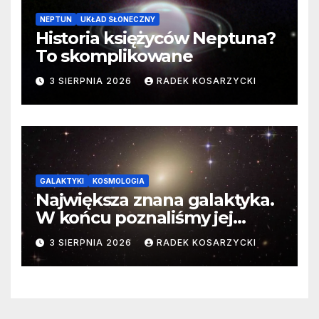
NEPTUN
UKŁAD SŁONECZNY
Historia księżyców Neptuna?
To skomplikowane
3 SIERPNIA 2026
RADEK KOSARZYCKI
GALAKTYKI
KOSMOLOGIA
Największa znana galaktyka.
W końcu poznaliśmy jej
faktyczne wymiary
3 SIERPNIA 2026
RADEK KOSARZYCKI