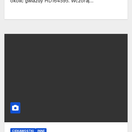
okolic gwiazdy HD164595. Wczoraj…
CIEKAWOSTKI
INNE