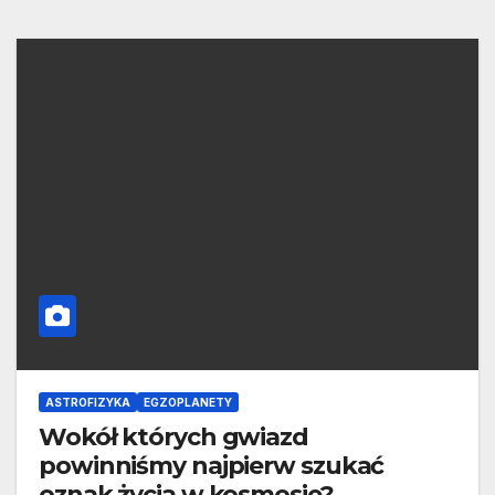
ASTROFIZYKA
EGZOPLANETY
Wokół których gwiazd
powinniśmy najpierw szukać
oznak życia w kosmosie?