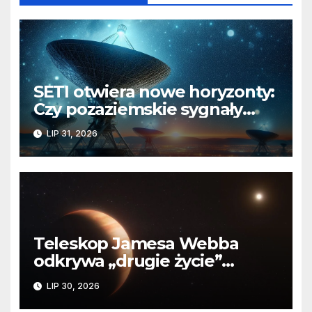
SETI otwiera nowe horyzonty:
Czy pozaziemskie sygnały
czekają w nieoczekiwanych
LIP 31, 2026
miejscach?
Teleskop Jamesa Webba
odkrywa „drugie życie”
planety krążącej wokół
LIP 30, 2026
martwej gwiazdy