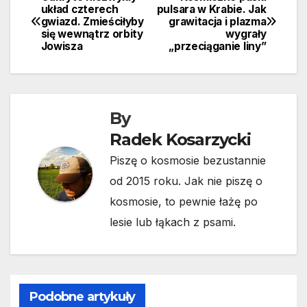
Nawigacja
układ czterech
pulsara w Krabie. Jak
gwiazd. Zmieściłyby
grawitacja i plazma
wpisu
się wewnątrz orbity
wygrały
Jowisza
„przeciąganie liny”
By
Radek Kosarzycki
Piszę o kosmosie bezustannie
od 2015 roku. Jak nie piszę o
kosmosie, to pewnie łażę po
lesie lub łąkach z psami.
Podobne artykuły