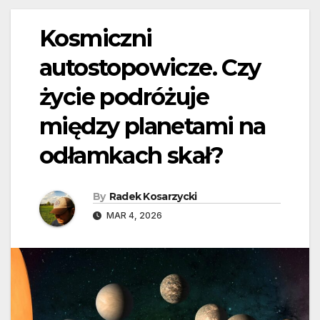
Kosmiczni
autostopowicze. Czy
życie podróżuje
między planetami na
odłamkach skał?
By
Radek Kosarzycki
MAR 4, 2026