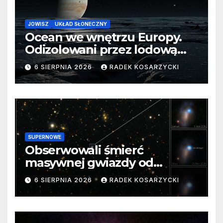
JOWISZ
UKŁAD SŁONECZNY
Ocean we wnętrzu Europy.
Odizolowani przez lodową
barierę
6 SIERPNIA 2026
RADEK KOSARZYCKI
SUPERNOWE
Obserwowali śmierć
masywnej gwiazdy od
samego początku. Niezwykle
6 SIERPNIA 2026
RADEK KOSARZYCKI
cenne dane