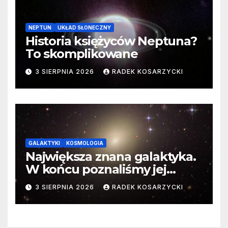
NEPTUN
UKŁAD SŁONECZNY
Historia księżyców Neptuna?
To skomplikowane
3 SIERPNIA 2026
RADEK KOSARZYCKI
GALAKTYKI
KOSMOLOGIA
Największa znana galaktyka.
W końcu poznaliśmy jej
faktyczne wymiary
3 SIERPNIA 2026
RADEK KOSARZYCKI