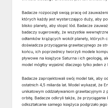
Badacze rozpoczęli swoją pracę od zauważenia
których każdy jest wystarczająco duży, aby p
blisko planety, aby stopić lód. Badacze zauw
badaczy sugerowały, że wszystkie wewnętrzne
odłamków krążących wokół planety, których czę
doświadcza przyciągania grawitacyjnego ze str
końcu, ich poprzednicy tworzyli modele kompu
pływowe na księżyce Saturna i ich geologię, ale
model mógłby wyjaśnić dlaczego tylko jeden 
Badacze zaprojektowali swój model tak, aby o
ostatnich 4,5 miliarda lat. Model wykazał, że
unikatowym oddziaływaniom grawitacyjnym z p
orbitę. Badacze odkryli także, że przyciąganie
odkształcanie samego księżyca podgrzało jego