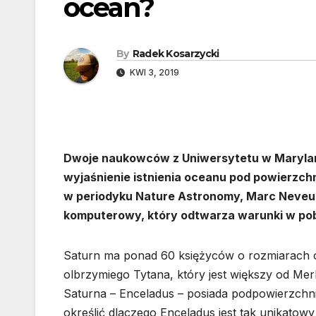
ocean?
By
Radek Kosarzycki
KWI 3, 2019
Dwoje naukowców z Uniwersytetu w Maryland
wyjaśnienie istnienia oceanu pod powierzch
w periodyku Nature Astronomy, Marc Neveu 
komputerowy, który odtwarza warunki w pobl
Saturn ma ponad 60 księżyców o rozmiarach 
olbrzymiego Tytana, który jest większy od Me
Saturna – Enceladus – posiada podpowierzchn
określić dlaczego Enceladus jest tak unikatowy