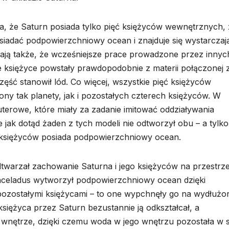
, że Saturn posiada tylko pięć księżyców wewnętrznych, 
osiadać podpowierzchniowy ocean i znajduje się wystarczaj
ażają także, że wcześniejsze prace prowadzone przez innyc
 księżyce powstały prawdopodobnie z materii połączonej 
ść stanowił lód. Co więcej, wszystkie pięć księżyców
ony tak planety, jak i pozostałych czterech księżyców. W
terowe, które miały za zadanie imitować oddziaływania
 jak dotąd żaden z tych modeli nie odtworzył obu – a tylko 
z księżyców posiada podpowierzchniowy ocean.
dtwarzał zachowanie Saturna i jego księżyców na przestrze
 Enceladus wytworzył podpowierzchniowy ocean dzięki
ozostałymi księżycami – to one wypchnęły go na wydłużo
 księżyca przez Saturn bezustannie ją odkształcał, a
 wnętrze, dzięki czemu woda w jego wnętrzu pozostała w s