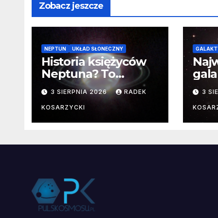
Zobacz jeszcze
NEPTUN
UKŁAD SŁONECZNY
GALAKT
Historia księżyców
Najw
Neptuna? To
gala
skomplikowane
pozn
3 SIERPNIA 2026
RADEK
3 SI
fakt
KOSARZYCKI
KOSAR