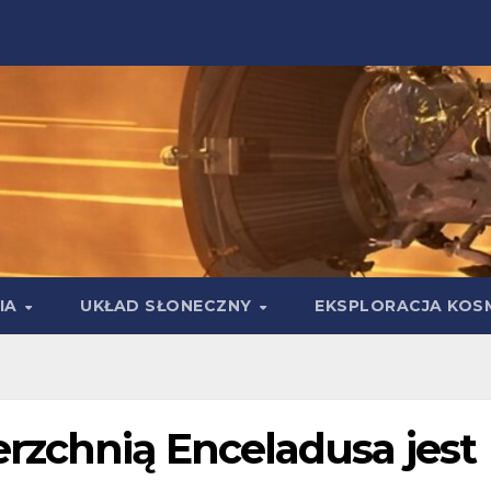
IA
UKŁAD SŁONECZNY
EKSPLORACJA KOS
rzchnią Enceladusa jest