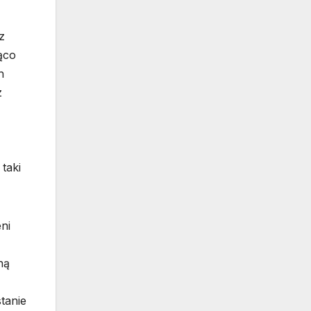
z
ąco
h
z
taki
ni
ną
tanie