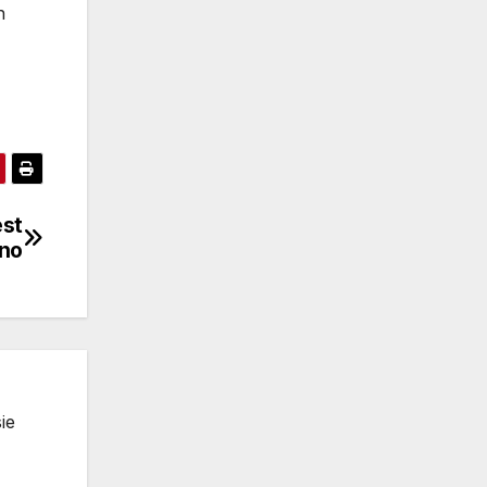
h
est
ano
ie