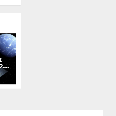
t
2.
dla
nej