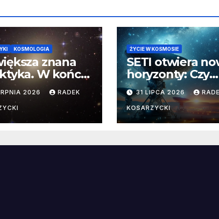
YKI
KOSMOLOGIA
ŻYCIE W KOSMOSIE
iększa znana
SETI otwiera n
ktyka. W końcu
horyzonty: Czy
aliśmy jej
pozaziemskie
ERPNIA 2026
RADEK
31 LIPCA 2026
RAD
yczne wymiary
sygnały czekają
nieoczekiwanyc
ZYCKI
KOSARZYCKI
miejscach?