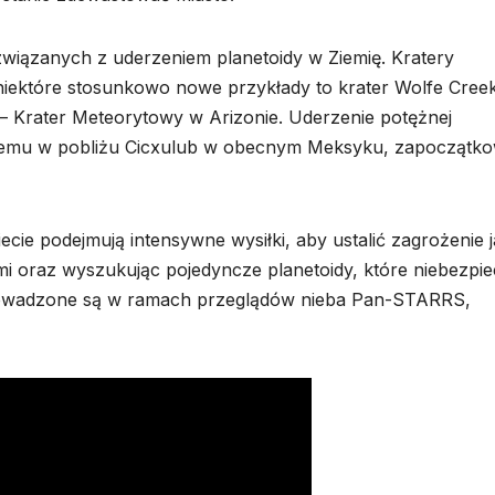
wiązanych z uderzeniem planetoidy w Ziemię. Kratery
niektóre stosunkowo nowe przykłady to krater Wolfe Cree
y – Krater Meteorytowy w Arizonie. Uderzenie potężnej
at temu w pobliżu Cicxulub w obecnym Meksyku, zapoczątk
ie podejmują intensywne wysiłki, aby ustalić zagrożenie j
emi oraz wyszukując pojedyncze planetoidy, które niebezpie
 prowadzone są w ramach przeglądów nieba Pan-STARRS,