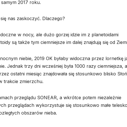
w samym 2017 roku.
 się nas zaskoczyć. Dlaczego?
oczne w nocy, ale dużo gorzej idzie im z planetoidami
oidy są także tym ciemniejsze im dalej znajdują się od Ziemi
nocnym niebie, 2019 OK byłaby widoczna przez lornetkę j
ie. Jednak trzy dni wcześniej była 1000 razy ciemniejsza, 
zez ostatni miesiąc znajdowała się stosunkowo blisko Sło
w trakcie zmierzchu.
ramach przeglądu SONEAR, a wkrótce potem niezależnie
ych przeglądach wykorzystuje się stosunkowo małe telesk
ozległych obszarów nieba.