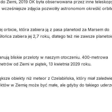
ię do Ziemi, 2019 OK była obserwowana przez inne teleskopy
e wcześniejsze zdjęcia pozwoliły astronomom określić orbit
j orbicie, która zabiera ją z pasa planetoid za Marsem do
łońca zabiera jej 2,7 roku, dlatego też nie zawsze planetoi
planują bliskie przeloty w naszym otoczeniu. 400-metrowa
etrów od Ziemi w piątek, 13 kwietnia 2029 roku.
ksze obiekty niż meteor z Czelabińska, który miał zaledwi
ektów w Ziemię może być małe, ale gdyby do takiego uderz