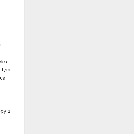
.
ako
a tym
ńca
opy z