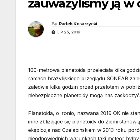
zauważyliśmy ją w o
By
Radek Kosarzycki
LIP 25, 2019
100-metrowa planetoida przeleciała kilka godz
ramach brazylijskiego przeglądu SONEAR zaledwi
zaledwie kilka godzin przed przelotem w pobliż
niebezpieczne planetoidy mogą nas zaskoczyć
Planetoida, o ironio, nazwana 2019 OK nie stan
inne zbliżające się planetoidy do Ziemi stano
eksplozja nad Czelabińskiem w 2013 roku poró
nieodpowiednich warunkach taki meteor byłby