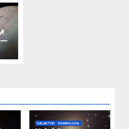
ył
.
j
u
GALAKTYKI
KOSMOLOGIA