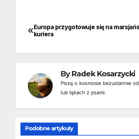
Europa przygotowuje się na marsjań
Nawigacja
kuriera
wpisu
By
Radek Kosarzycki
Piszę o kosmosie bezustannie od 
lub łąkach z psami.
Podobne artykuły