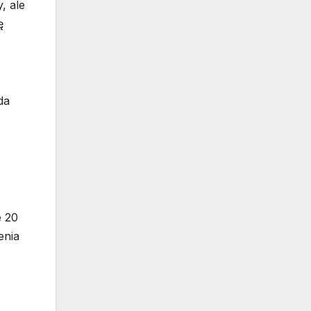
, ale
ę
da
e 20
enia