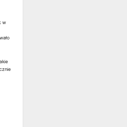
k w
owało
akie
cznie