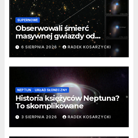
SUPERNOWE
Obserwowali śmierć
masywnej gwiazdy od
samego początku. Niezwykle
6 SIERPNIA 2026
RADEK KOSARZYCKI
cenne dane
NEPTUN
UKŁAD SŁONECZNY
Historia księżyców Neptuna?
To skomplikowane
3 SIERPNIA 2026
RADEK KOSARZYCKI