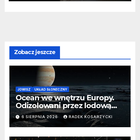
Zobacz jeszcze
JOWISZ
UKŁAD SŁONECZNY
Ocean we wnętrzu Europy.
Odizolowani przez lodową
barierę
6 SIERPNIA 2026
RADEK KOSARZYCKI