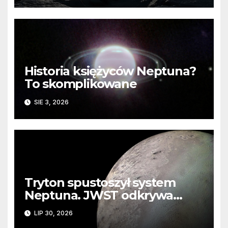
Historia księżyców Neptuna?
To skomplikowane
SIE 3, 2026
Tryton spustoszył system
Neptuna. JWST odkrywa
ślady kosmicznej katastrofy i
LIP 30, 2026
zaginionego lodu