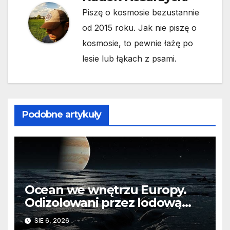
Piszę o kosmosie bezustannie
od 2015 roku. Jak nie piszę o
kosmosie, to pewnie łażę po
lesie lub łąkach z psami.
Podobne artykuły
Ocean we wnętrzu Europy.
Odizolowani przez lodową
barierę
SIE 6, 2026