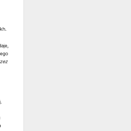
kh.
aje,
nego
rzez
.
ć
a