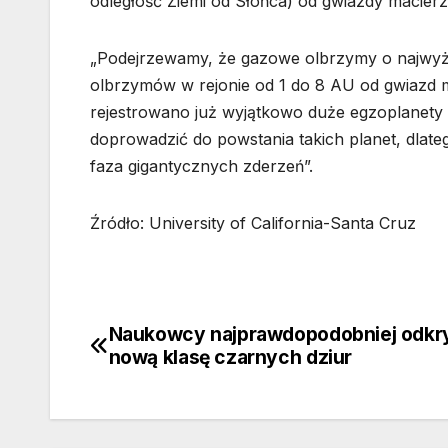
odległość Ziemi od Słońca) od gwiazdy macierzy
„Podejrzewamy, że gazowe olbrzymy o najwyż
olbrzymów w rejonie od 1 do 8 AU od gwiazd m
rejestrowano już wyjątkowo duże egzoplanety s
doprowadzić do powstania takich planet, dlat
faza gigantycznych zderzeń”.
Źródło: University of California-Santa Cruz
Naukowcy najprawdopodobniej odkryl
Nawigacja
nową klasę czarnych dziur
wpisu