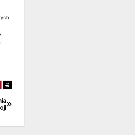
wych
y
h
nia
cji