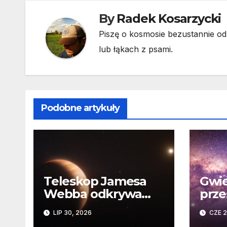
By
Radek Kosarzycki
Piszę o kosmosie bezustannie od 
lub łąkach z psami.
Podobne artykuły
Teleskop Jamesa
Gwie
Webba odkrywa
prze
„drugie życie”
Niez
LIP 30, 2026
CZE 2
planety krążącej
daw