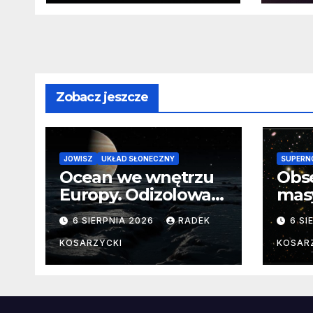
wokół martwej
na k
gwiazdy
Sło
Zobacz jeszcze
JOWISZ
UKŁAD SŁONECZNY
SUPERN
Ocean we wnętrzu
Obs
Europy. Odizolowani
mas
przez lodową
od 
6 SIERPNIA 2026
RADEK
6 SI
barierę
pocz
Nie
KOSARZYCKI
KOSAR
dan