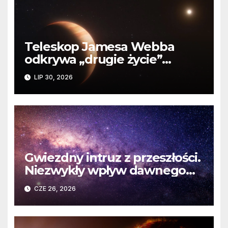
Teleskop Jamesa Webba
odkrywa „drugie życie”
planety krążącej wokół
LIP 30, 2026
martwej gwiazdy
Gwiezdny intruz z przeszłości.
Niezwykły wpływ dawnego
spotkania na komety Układu
CZE 26, 2026
Słonecznego