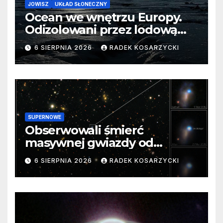
JOWISZ
UKŁAD SŁONECZNY
Ocean we wnętrzu Europy.
Odizolowani przez lodową
barierę
6 SIERPNIA 2026
RADEK KOSARZYCKI
SUPERNOWE
Obserwowali śmierć
masywnej gwiazdy od
samego początku. Niezwykle
6 SIERPNIA 2026
RADEK KOSARZYCKI
cenne dane