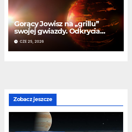
Gorący Jowisz na „grillu”
swojej gwiazdy. Odkrycia
Teleskopu Webba o HD
CZE 25, 2026
80606 b
Zobacz jeszcze