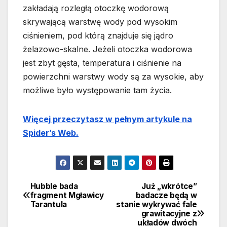
zakładają rozległą otoczkę wodorową
skrywającą warstwę wody pod wysokim
ciśnieniem, pod którą znajduje się jądro
żelazowo-skalne. Jeżeli otoczka wodorowa
jest zbyt gęsta, temperatura i ciśnienie na
powierzchni warstwy wody są za wysokie, aby
możliwe było występowanie tam życia.
Więcej przeczytasz w pełnym artykule na
Spider’s Web.
Hubble bada
Już „wkrótce”
Nawigacja
fragment Mgławicy
badacze będą w
Tarantula
stanie wykrywać fale
wpisu
grawitacyjne z
układów dwóch