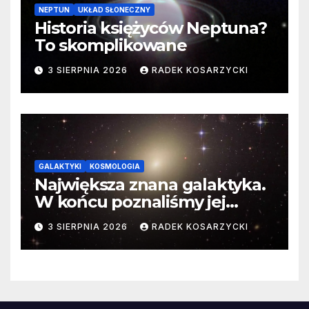
NEPTUN
UKŁAD SŁONECZNY
Historia księżyców Neptuna?
To skomplikowane
3 SIERPNIA 2026
RADEK KOSARZYCKI
GALAKTYKI
KOSMOLOGIA
Największa znana galaktyka.
W końcu poznaliśmy jej
faktyczne wymiary
3 SIERPNIA 2026
RADEK KOSARZYCKI