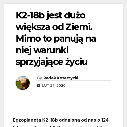
K2-18b jest dużo
większa od Ziemi.
Mimo to panują na
niej warunki
sprzyjające życiu
By
Radek Kosarzycki
LUT 27, 2020
Egzoplaneta K2-18b oddalona od nas o 124