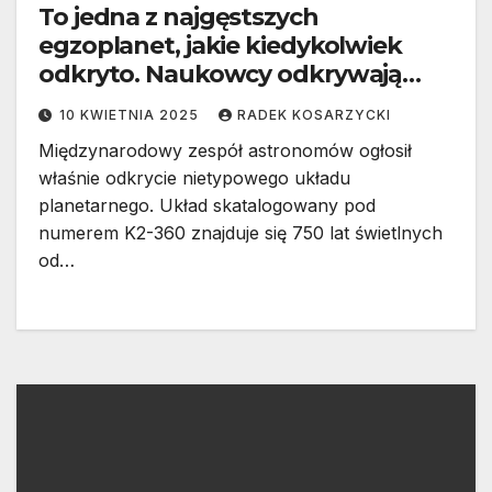
To jedna z najgęstszych
egzoplanet, jakie kiedykolwiek
odkryto. Naukowcy odkrywają
tajemnice K2-360b
10 KWIETNIA 2025
RADEK KOSARZYCKI
Międzynarodowy zespół astronomów ogłosił
właśnie odkrycie nietypowego układu
planetarnego. Układ skatalogowany pod
numerem K2-360 znajduje się 750 lat świetlnych
od…