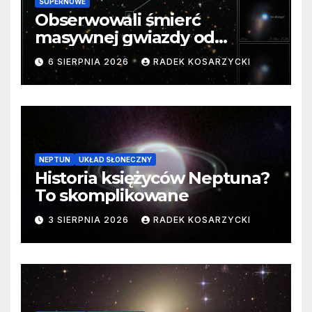
SUPERNOWE
Obserwowali śmierć
masywnej gwiazdy od
samego początku. Niezwykle
6 SIERPNIA 2026
RADEK KOSARZYCKI
cenne dane
NEPTUN
UKŁAD SŁONECZNY
Historia księżyców Neptuna?
To skomplikowane
3 SIERPNIA 2026
RADEK KOSARZYCKI