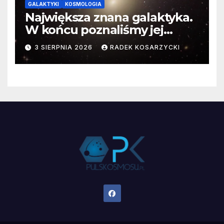
GALAKTYKI
KOSMOLOGIA
Największa znana galaktyka.
W końcu poznaliśmy jej
faktyczne wymiary
3 SIERPNIA 2026
RADEK KOSARZYCKI