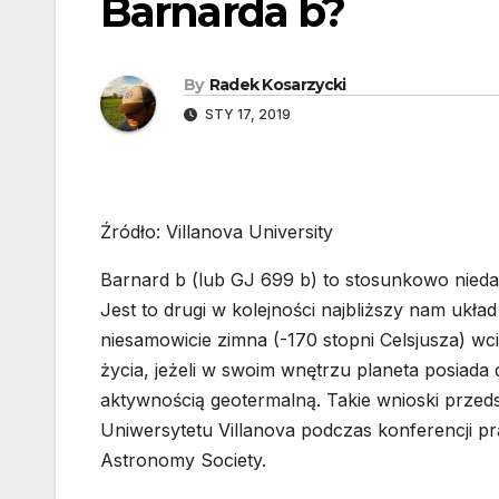
Barnarda b?
By
Radek Kosarzycki
STY 17, 2019
Źródło: Villanova University
Barnard b (lub GJ 699 b) to stosunkowo nied
Jest to drugi w kolejności najbliższy nam ukł
niesamowicie zimna (-170 stopni Celsjusza) w
życia, jeżeli w swoim wnętrzu planeta posiada
aktywnością geotermalną. Takie wnioski przeds
Uniwersytetu Villanova podczas konferencji 
Astronomy Society.