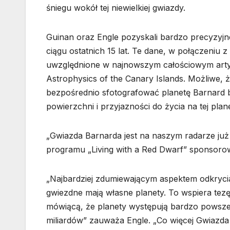
śniegu wokół tej niewielkiej gwiazdy.
Guinan oraz Engle pozyskali bardzo precyzyj
ciągu ostatnich 15 lat. Te dane, w połączeniu
uwzględnione w najnowszym całościowym artyku
Astrophysics of the Canary Islands. Możliwe,
bezpośrednio sfotografować planetę Barnard b
powierzchni i przyjazności do życia na tej pla
„Gwiazda Barnarda jest na naszym radarze już
programu „Living with a Red Dwarf” sponsoro
„Najbardziej zdumiewającym aspektem odkrycia
gwiezdne mają własne planety. To wspiera tez
mówiącą, że planety występują bardzo powszechn
miliardów” zauważa Engle. „Co więcej Gwiazda