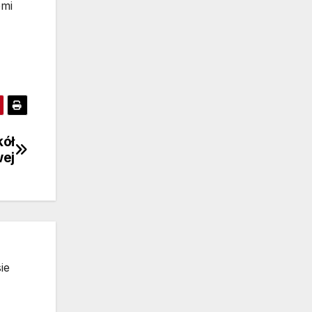
emi
kół
wej
ie