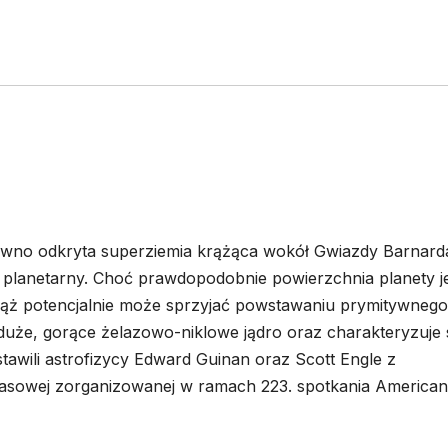
awno odkryta superziemia krążąca wokół Gwiazdy Barnard
ad planetarny. Choć prawdopodobnie powierzchnia planety j
ciąż potencjalnie może sprzyjać powstawaniu prymitywnego
 duże, gorące żelazowo-niklowe jądro oraz charakteryzuje 
tawili astrofizycy Edward Guinan oraz Scott Engle z
prasowej zorganizowanej w ramach 223. spotkania American