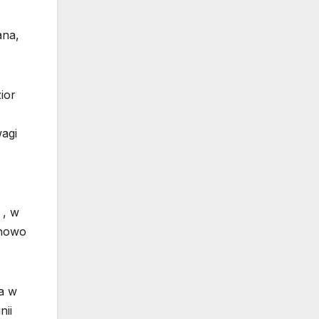
ana,
ior
agi
 , w
 nowo
a w
nii