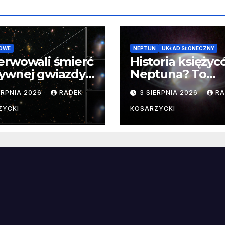
OWE
NEPTUN
UKŁAD SŁONECZNY
erwowali śmierć
Historia księży
ywnej gwiazdy
Neptuna? To
samego
skomplikowane
ERPNIA 2026
RADEK
3 SIERPNIA 2026
RA
ątku.
zwykle cenne
ZYCKI
KOSARZYCKI
e