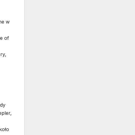
ne w
e of
ry,
ady
pler,
koło