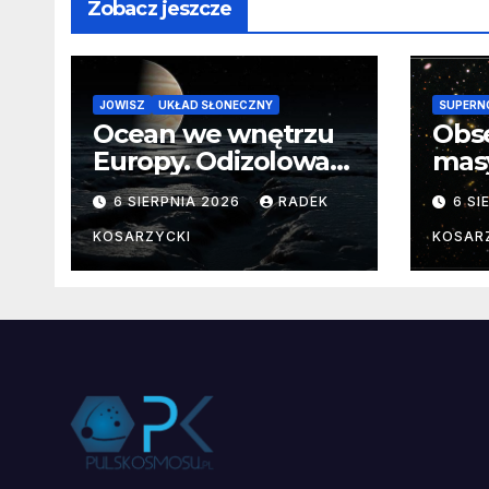
Zobacz jeszcze
JOWISZ
UKŁAD SŁONECZNY
SUPERN
Ocean we wnętrzu
Obs
Europy. Odizolowani
mas
przez lodową
od 
6 SIERPNIA 2026
RADEK
6 SI
barierę
pocz
Nie
KOSARZYCKI
KOSAR
dan