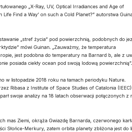
tułowanego „X-Ray, UV, Optical Irradiances and Age of
n Life Find a Way’ on such a Cold Planet?” autorstwa Guin
awanie „stref życia” pod powierzchnią, podobnych do jez
tydzie” mówi Guinan. „Zauważmy, że temperatura
opie, jest podobna do temperatury na Barnard b, ale z uw
e posiada ciekły ocean pod swoją lodową powierzchnią”.
o w listopadzie 2018 roku na łamach periodyku Nature.
 Ribasa z Institute of Space Studies of Catalonia (IEEC)
 oparł swoje analizy na 18 latach obserwacji połączonych z
ech mas Ziemi, okrąża Gwiazdę Barnarda, czerwonego karł
ci Słońce-Merkury, zatem orbita planety zbliżona jest do li