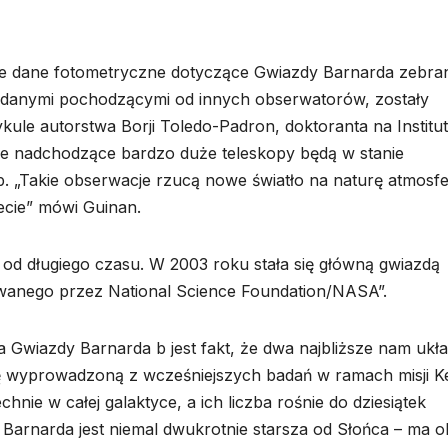
ne dane fotometryczne dotyczące Gwiazdy Barnarda zebra
 z danymi pochodzącymi od innych obserwatorów, zostały
le autorstwa Borji Toledo-Padron, doktoranta na Institut
 że nadchodzące bardzo duże teleskopy będą w stanie
. „Takie obserwacje rzucą nowe światło na naturę atmosfe
necie” mówi Guinan.
 od długiego czasu. W 2003 roku stała się główną gwiazdą
wanego przez National Science Foundation/NASA”.
 Gwiazdy Barnarda b jest fakt, że dwa najbliższe nam ukł
ę wyprowadzoną z wcześniejszych badań w ramach misji Ke
ie w całej galaktyce, a ich liczba rośnie do dziesiątek
 Barnarda jest niemal dwukrotnie starsza od Słońca – ma o