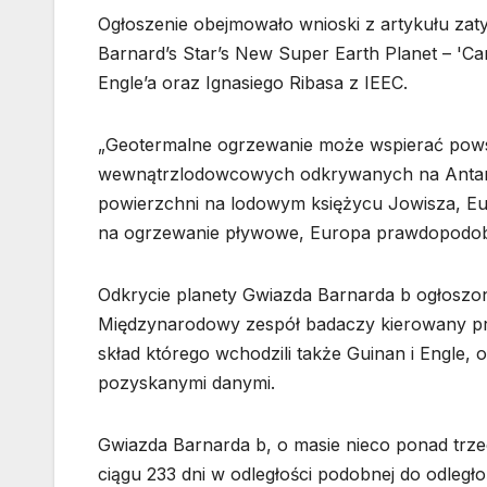
Ogłoszenie obejmowało wnioski z artykułu zaty
Barnard’s Star’s New Super Earth Planet – 'Ca
Engle’a oraz Ignasiego Ribasa z IEEC.
„Geotermalne ogrzewanie może wspierać powst
wewnątrzlodowcowych odkrywanych na Antark
powierzchni na lodowym księżycu Jowisza, Eur
na ogrzewanie pływowe, Europa prawdopodobni
Odkrycie planety Gwiazda Barnarda b ogłoszon
Międzynarodowy zespół badaczy kierowany przez
skład którego wchodzili także Guinan i Engle,
pozyskanymi danymi.
Gwiazda Barnarda b, o masie nieco ponad trz
ciągu 233 dni w odległości podobnej do odległoś