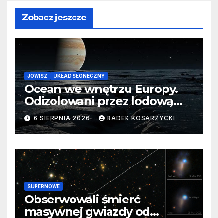
Zobacz jeszcze
JOWISZ
UKŁAD SŁONECZNY
Ocean we wnętrzu Europy.
Odizolowani przez lodową
barierę
6 SIERPNIA 2026
RADEK KOSARZYCKI
SUPERNOWE
Obserwowali śmierć
masywnej gwiazdy od