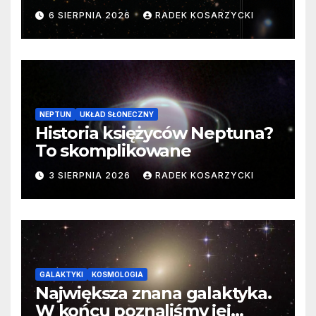
samego początku. Niezwykle
6 SIERPNIA 2026
RADEK KOSARZYCKI
cenne dane
NEPTUN
UKŁAD SŁONECZNY
Historia księżyców Neptuna?
To skomplikowane
3 SIERPNIA 2026
RADEK KOSARZYCKI
GALAKTYKI
KOSMOLOGIA
Największa znana galaktyka.
W końcu poznaliśmy jej