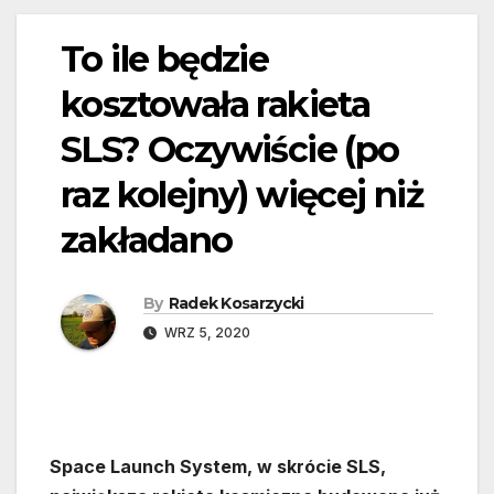
To ile będzie
kosztowała rakieta
SLS? Oczywiście (po
raz kolejny) więcej niż
zakładano
By
Radek Kosarzycki
WRZ 5, 2020
Space Launch System, w skrócie SLS,