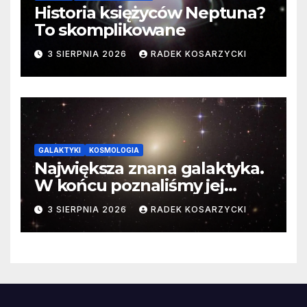
Historia księżyców Neptuna?
To skomplikowane
3 SIERPNIA 2026
RADEK KOSARZYCKI
GALAKTYKI
KOSMOLOGIA
Największa znana galaktyka.
W końcu poznaliśmy jej
faktyczne wymiary
3 SIERPNIA 2026
RADEK KOSARZYCKI