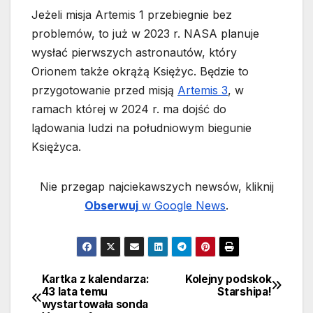
Jeżeli misja Artemis 1 przebiegnie bez
problemów, to już w 2023 r. NASA planuje
wysłać pierwszych astronautów, który
Orionem także okrążą Księżyc. Będzie to
przygotowanie przed misją
Artemis 3
, w
ramach której w 2024 r. ma dojść do
lądowania ludzi na południowym biegunie
Księżyca.
Nie przegap najciekawszych newsów, kliknij
Obserwuj
w Google News
.
Kartka z kalendarza:
Kolejny podskok
Nawigacja
43 lata temu
Starshipa!
wystartowała sonda