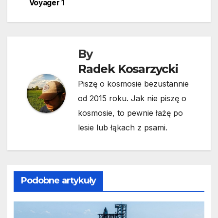
wpisu
Voyager 1
By
Radek Kosarzycki
Piszę o kosmosie bezustannie
od 2015 roku. Jak nie piszę o
kosmosie, to pewnie łażę po
lesie lub łąkach z psami.
Podobne artykuły