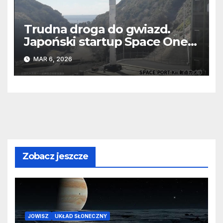
Trudna droga do gwiazd.
Japoński startup Space One
po raz trzeci przegrał z
MAR 6, 2026
grawitacją
Zobacz jeszcze
JOWISZ
UKŁAD SŁONECZNY