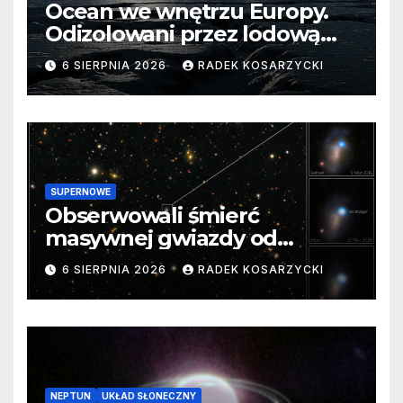
Ocean we wnętrzu Europy.
Odizolowani przez lodową
barierę
6 SIERPNIA 2026
RADEK KOSARZYCKI
SUPERNOWE
Obserwowali śmierć
masywnej gwiazdy od
samego początku. Niezwykle
6 SIERPNIA 2026
RADEK KOSARZYCKI
cenne dane
NEPTUN
UKŁAD SŁONECZNY