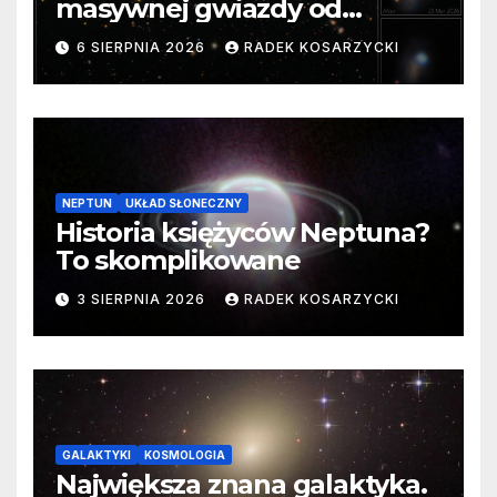
masywnej gwiazdy od
samego początku. Niezwykle
6 SIERPNIA 2026
RADEK KOSARZYCKI
cenne dane
NEPTUN
UKŁAD SŁONECZNY
Historia księżyców Neptuna?
To skomplikowane
3 SIERPNIA 2026
RADEK KOSARZYCKI
GALAKTYKI
KOSMOLOGIA
Największa znana galaktyka.