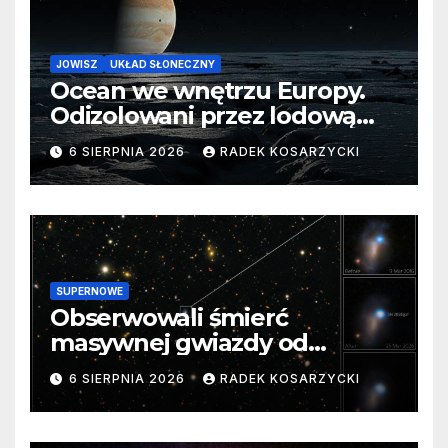
JOWISZ
UKŁAD SŁONECZNY
Ocean we wnętrzu Europy.
Odizolowani przez lodową
barierę
6 SIERPNIA 2026
RADEK KOSARZYCKI
SUPERNOWE
Obserwowali śmierć
masywnej gwiazdy od
samego początku. Niezwykle
6 SIERPNIA 2026
RADEK KOSARZYCKI
cenne dane