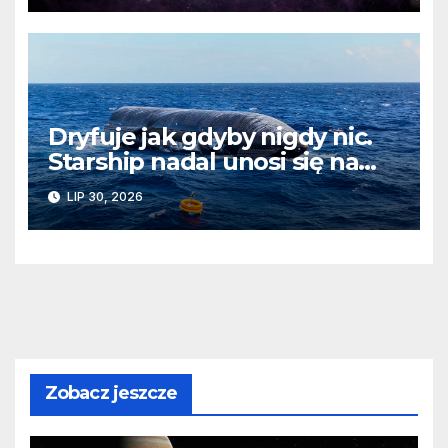
Dryfuje jak gdyby nigdy nic.
Starship nadal unosi się na
wodach Oceanu Indyjskiego
LIP 30, 2026
Zobacz jeszcze