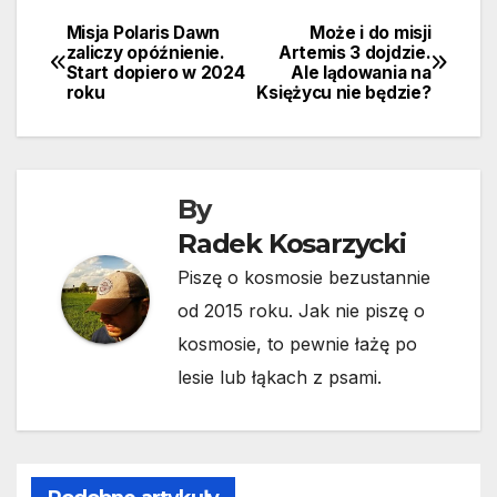
Misja Polaris Dawn
Może i do misji
Nawigacja
zaliczy opóźnienie.
Artemis 3 dojdzie.
Start dopiero w 2024
Ale lądowania na
wpisu
roku
Księżycu nie będzie?
By
Radek Kosarzycki
Piszę o kosmosie bezustannie
od 2015 roku. Jak nie piszę o
kosmosie, to pewnie łażę po
lesie lub łąkach z psami.