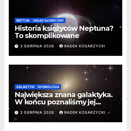
NEPTUN
UKŁAD SŁONECZNY
Historia księżyców Neptuna?
To skomplikowane
3 SIERPNIA 2026
RADEK KOSARZYCKI
GALAKTYKI
KOSMOLOGIA
Największa znana galaktyka.
W końcu poznaliśmy jej
faktyczne wymiary
3 SIERPNIA 2026
RADEK KOSARZYCKI