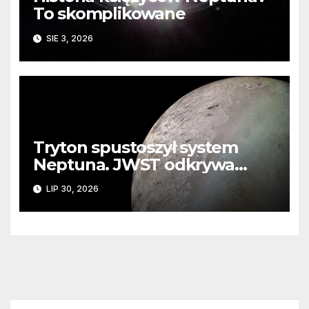
To skomplikowane
SIE 3, 2026
Tryton spustoszył system
Neptuna. JWST odkrywa
ślady kosmicznej katastrofy i
LIP 30, 2026
zaginionego lodu