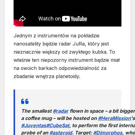
Jednym z instrumentów na pokładzie
nanosatelity będzie radar JuRa, który jest
nieznacznie większy od zwykłego kubka. To
właśnie ten niepozorny instrument będzie miał
na swoich barkach odpowiedzialność za
zbadanie wnętrza planetoidy.
The smallest
#radar
flown in space – a bit bigge
a coffee mug – will be hosted on
#HeraMission
's
#Juventas
#CubeSat
, to perform the first interna
probe of an
#asteroid
. Target:
#Dimorphos
, wh