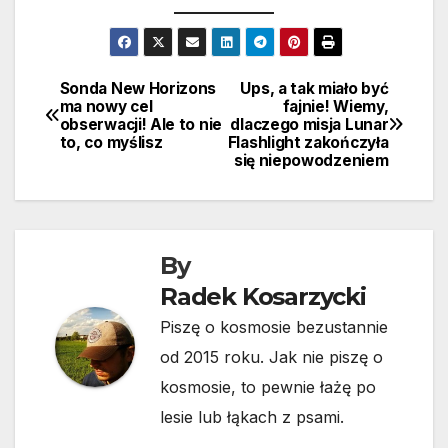
Sonda New Horizons
Ups, a tak miało być
Nawigacja
ma nowy cel
fajnie! Wiemy,
obserwacji! Ale to nie
dlaczego misja Lunar
wpisu
to, co myślisz
Flashlight zakończyła
się niepowodzeniem
By
Radek Kosarzycki
Piszę o kosmosie bezustannie
od 2015 roku. Jak nie piszę o
kosmosie, to pewnie łażę po
lesie lub łąkach z psami.