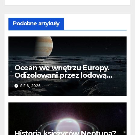
Podobne artykuły
Ocean we wnętrzu Europy.
Odizolowani przez lodową
barierę
SIE 6, 2026
Historia księżyców Neptuna?