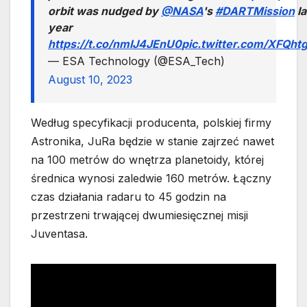
orbit was nudged by
@NASA
's
#DARTMission
la
year
https://t.co/nmIJ4JEnU0
pic.twitter.com/XFQht
— ESA Technology (@ESA_Tech)
August 10, 2023
Według specyfikacji producenta, polskiej firmy
Astronika, JuRa będzie w stanie zajrzeć nawet
na 100 metrów do wnętrza planetoidy, której
średnica wynosi zaledwie 160 metrów. Łączny
czas działania radaru to 45 godzin na
przestrzeni trwającej dwumiesięcznej misji
Juventasa.