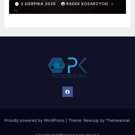
faktyczne wymiary
3 SIERPNIA 2026
RADEK KOSARZYCKI
Proudly powered by WordPress
|
Theme:
Newsup
by
Themeansar
.
Home
Kontakt
Polityka prywatności