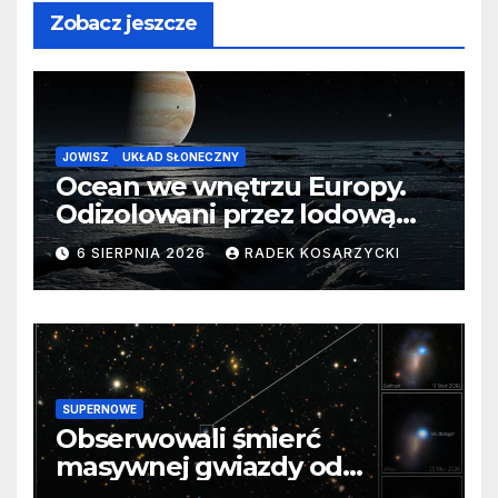
Zobacz jeszcze
JOWISZ
UKŁAD SŁONECZNY
Ocean we wnętrzu Europy.
Odizolowani przez lodową
barierę
6 SIERPNIA 2026
RADEK KOSARZYCKI
SUPERNOWE
Obserwowali śmierć
masywnej gwiazdy od
samego początku. Niezwykle