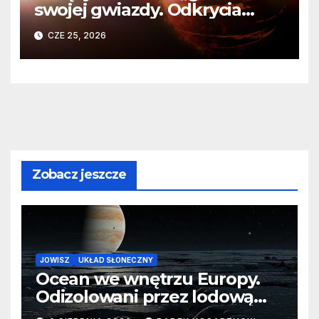
swojej gwiazdy. Odkrycia
Teleskopu Webba o HD
CZE 25, 2026
80606 b
Zobacz jeszcze
JOWISZ
UKŁAD SŁONECZNY
Ocean we wnętrzu Europy.
Odizolowani przez lodową
barierę