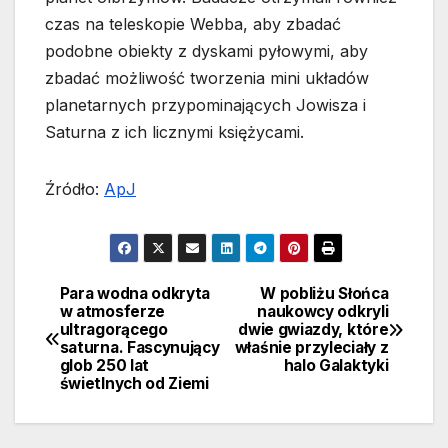
czas na teleskopie Webba, aby zbadać
podobne obiekty z dyskami pyłowymi, aby
zbadać możliwość tworzenia mini układów
planetarnych przypominających Jowisza i
Saturna z ich licznymi księżycami.
Źródło:
ApJ
Para wodna odkryta
W pobliżu Słońca
Nawigacja
w atmosferze
naukowcy odkryli
ultragorącego
dwie gwiazdy, które
wpisu
saturna. Fascynujący
właśnie przyleciały z
glob 250 lat
halo Galaktyki
świetlnych od Ziemi