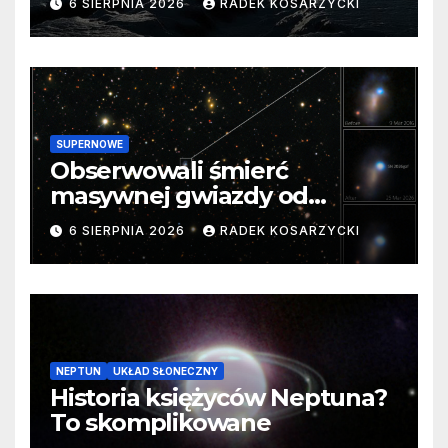
6 SIERPNIA 2026
RADEK KOSARZYCKI
SUPERNOWE
Obserwowali śmierć
masywnej gwiazdy od
samego początku. Niezwykle
6 SIERPNIA 2026
RADEK KOSARZYCKI
cenne dane
NEPTUN
UKŁAD SŁONECZNY
Historia księżyców Neptuna?
To skomplikowane