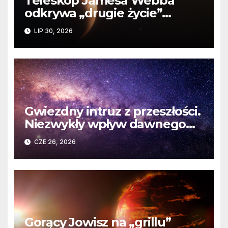
Teleskop Jamesa Webba
odkrywa „drugie życie”
planety krążącej wokół
LIP 30, 2026
martwej gwiazdy
Gwiezdny intruz z przeszłości.
Niezwykły wpływ dawnego
spotkania na komety Układu
CZE 26, 2026
Słonecznego
Gorący Jowisz na „grillu”