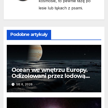
kosmosie, to pewnie łażę po
lesie lub łąkach z psami.
Podobne artykuły
Ocean we wnętrzu Europy.
Odizolowani przez lodową
barierę
SIE 6, 2026