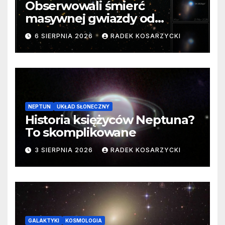
Obserwowali śmierć
masywnej gwiazdy od
samego początku. Niezwykle
6 SIERPNIA 2026
RADEK KOSARZYCKI
cenne dane
NEPTUN
UKŁAD SŁONECZNY
Historia księżyców Neptuna?
To skomplikowane
3 SIERPNIA 2026
RADEK KOSARZYCKI
GALAKTYKI
KOSMOLOGIA