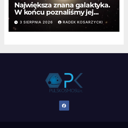
Największa znana galaktyka.
W końcu poznaliśmy jej
faktyczne wymiary
3 SIERPNIA 2026
RADEK KOSARZYCKI