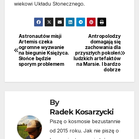
wiekowi Układu Słonecznego.
Astronautów misji
Antropolodzy
Nawigacja
Artemis czeka
domagają się
ogromne wyzwanie
zachowania dla
wpisu
na biegunie Księżyca.
przyszłych pokoleń
Słońce będzie
ludzkich artefaktów
sporym problemem
na Marsie. I bardzo
dobrze
By
Radek Kosarzycki
Piszę o kosmosie bezustannie
od 2015 roku. Jak nie piszę o