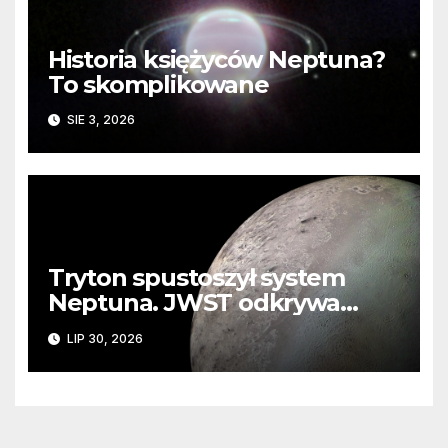
Historia księżyców Neptuna?
To skomplikowane
SIE 3, 2026
Tryton spustoszył system
Neptuna. JWST odkrywa
ślady kosmicznej katastrofy i
LIP 30, 2026
zaginionego lodu