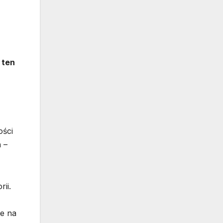
 ten
ości
 –
ii.
re na