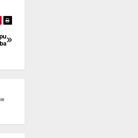
opu
ba
ie