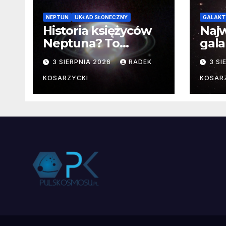
NEPTUN
UKŁAD SŁONECZNY
GALAKT
Historia księżyców
Najw
Neptuna? To
gala
skomplikowane
pozn
3 SIERPNIA 2026
RADEK
3 SI
fakt
KOSARZYCKI
KOSAR