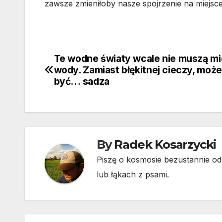
zawsze zmieniłoby nasze spojrzenie na miejsc
Te wodne światy wcale nie muszą mi
Nawigacja
wody. Zamiast błękitnej cieczy, moż
wpisu
być… sadza
By
Radek Kosarzycki
Piszę o kosmosie bezustannie od 
lub łąkach z psami.