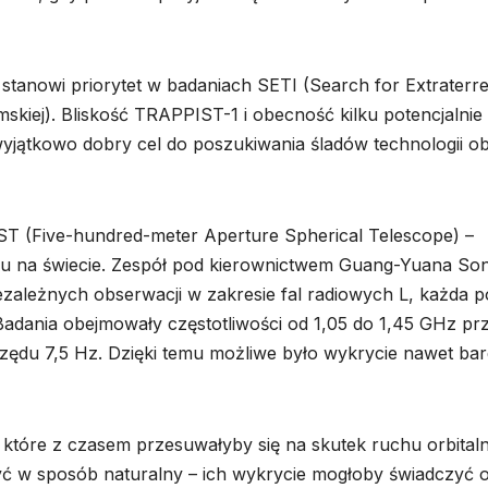
t stanowi priorytet w badaniach SETI (Search for Extraterres
emskiej). Bliskość TRAPPIST-1 i obecność kilku potencjalnie
 wyjątkowo dobry cel do poszukiwania śladów technologii o
ST (Five-hundred-meter Aperture Spherical Telescope) –
typu na świecie. Zespół pod kierownictwem Guang-Yuana So
zależnych obserwacji w zakresie fal radiowych L, każda p
 Badania obejmowały częstotliwości od 1,05 do 1,45 GHz pr
 rzędu 7,5 Hz. Dzięki temu możliwe było wykrycie nawet ba
 które z czasem przesuwałyby się na skutek ruchu orbital
yć w sposób naturalny – ich wykrycie mogłoby świadczyć 