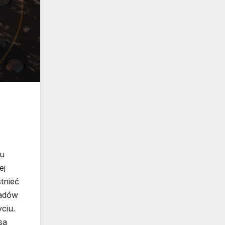
tu
ej
stnieć
ładów
ciu.
sa