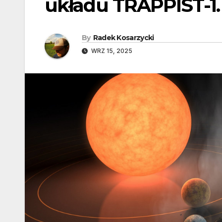
układu TRAPPIST-1.
By
Radek Kosarzycki
WRZ 15, 2025