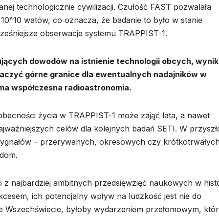
nej technologicznie cywilizacji. Czułość FAST pozwalała
 10^10 watów, co oznacza, że badanie to było w stanie
wcześniejsze obserwacje systemu TRAPPIST-1.
ujących dowodów na istnienie technologii obcych, wynik
naczyć górne granice dla ewentualnych nadajników w
i ma współczesna radioastronomia.
obecności życia w TRAPPIST-1 może zająć lata, a nawet
ajważniejszych celów dla kolejnych badań SETI. W przyszł
sygnałów – przerywanych, okresowych czy krótkotrwałych
odom.
no z najbardziej ambitnych przedsięwzięć naukowych w histor
kcesem, ich potencjalny wpływ na ludzkość jest nie do
i we Wszechświecie, byłoby wydarzeniem przełomowym, któ