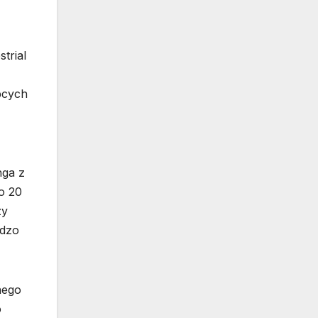
trial
bcych
nga z
o 20
zy
rdzo
nego
o